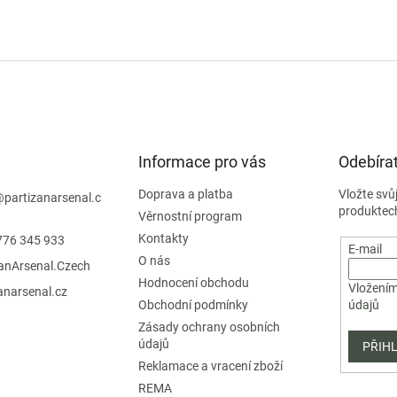
Informace pro vás
Odebírat
Doprava a platba
Vložte svů
@
partizanarsenal.c
produktec
Věrnostní program
Kontakty
776 345 933
E-mail
O nás
zanArsenal.Czech
Hodnocení obchodu
Vložením
anarsenal.cz
Obchodní podmínky
údajů
Zásady ochrany osobních
údajů
PŘIHL
Reklamace a vracení zboží
REMA