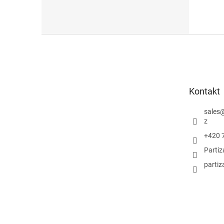
Z
á
p
a
t
Kontakt
í
sales
z
+420 
Parti
partiz