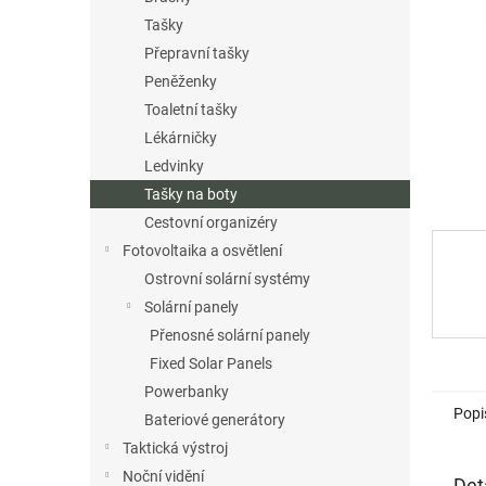
n
Tašky
e
Přepravní tašky
l
Peněženky
Toaletní tašky
Lékárničky
Ledvinky
Tašky na boty
Cestovní organizéry
Fotovoltaika a osvětlení
Ostrovní solární systémy
Solární panely
Přenosné solární panely
Fixed Solar Panels
Powerbanky
Popi
Bateriové generátory
Taktická výstroj
Noční vidění
Det