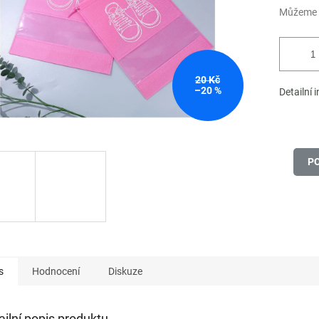
Můžeme d
20 Kč
–20 %
Detailní 
P
s
Hodnocení
Diskuze
ailní popis produktu