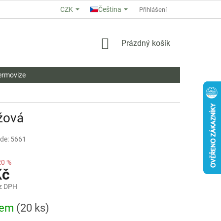
CZK
Čeština
O NÁS
HODNOCENÍ OBCHODU
OBCHODNÍ PODMÍNKY
Přihlášení
ZÁ
NÁKUPNÍ
Prázdný košík
KOŠÍK
ermovize
ůžová
de: 5661
20 %
Kč
z DPH
dem
(20 ks)