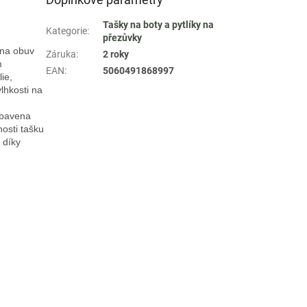
Tašky na boty a pytlíky na
Kategorie
:
přezůvky
na obuv 
Záruka
:
2 roky
 
EAN
:
5060491868997
e, 
hkosti na 
bavena 
sti tašku 
díky 