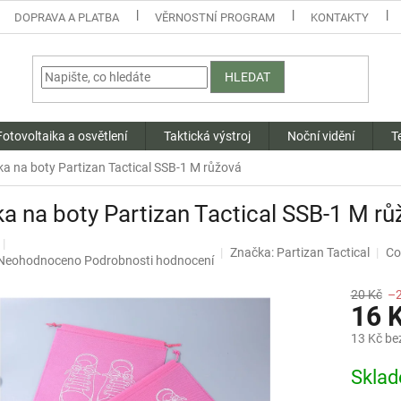
DOPRAVA A PLATBA
VĚRNOSTNÍ PROGRAM
KONTAKTY
HLEDAT
Fotovoltaika a osvětlení
Taktická výstroj
Noční vidění
T
ka na boty Partizan Tactical SSB-1 M růžová
a na boty Partizan Tactical SSB-1 M r
Značka:
Partizan Tactical
Co
Průměrné
Neohodnoceno
Podrobnosti hodnocení
hodnocení
produktu
20 Kč
–
16 
je
0,0
13 Kč be
z
5
Měrná
Skla
hvězdiček.
cena: