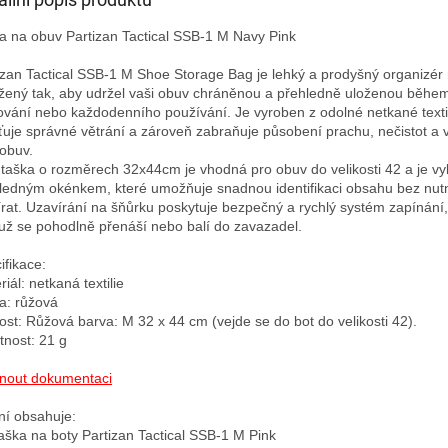
a na obuv Partizan Tactical SSB-1 M Navy Pink

izan Tactical SSB-1 M Shoe Storage Bag je lehký a prodyšný organizér 
žený tak, aby udržel vaši obuv chráněnou a přehledně uloženou během
ování nebo každodenního používání. Je vyroben z odolné netkané textili
šťuje správné větrání a zároveň zabraňuje působení prachu, nečistot a vl
obuv.

 taška o rozměrech 32x44cm je vhodná pro obuv do velikosti 42 a je vy
ledným okénkem, které umožňuje snadnou identifikaci obsahu bez nutno
írat. Uzavírání na šňůrku poskytuje bezpečný a rychlý systém zapínání, 
ž se pohodlně přenáší nebo balí do zavazadel.

fikace:

iál: netkaná textilie

a: růžová

kost: Růžová barva: M 32 х 44 cm (vejde se do bot do velikosti 42).

nost: 21 g

nout dokumentaci
ní obsahuje:
