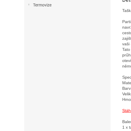
Termovize
Tašk
Part
navr
cest
zaji
vaši 
Tato
průh
otev
němu
Speci
Mater
Barv
Veli
Hmot
Stáh
Bale