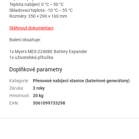
Teplota nabíjení: 0 °C～50 °C
Skladovací teplota: -10 °C～55 °C
Rozměry: 350 × 290 × 160 mm
Stáhnout dokumentaci
Balení obsahuje:
1x Myers MES-2240BE Battery Expander
1x uživatelská příručka
Doplňkové parametry
Kategorie
:
Přenosné nabíjecí stanice (bateriové generátory)
Záruka
:
2 roky
Hmotnost
:
20 kg
EAN
:
5061099733298
Z
á
p