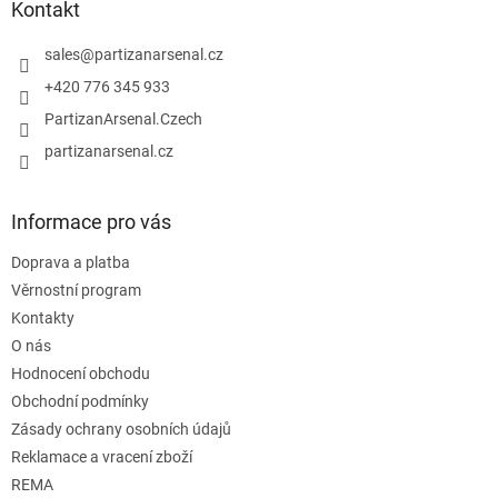
a
Kontakt
t
í
sales
@
partizanarsenal.cz
+420 776 345 933
PartizanArsenal.Czech
partizanarsenal.cz
Informace pro vás
Doprava a platba
Věrnostní program
Kontakty
O nás
Hodnocení obchodu
Obchodní podmínky
Zásady ochrany osobních údajů
Reklamace a vracení zboží
REMA