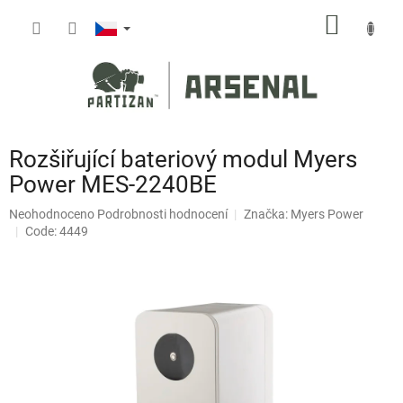
Přejít
NÁKUP
na
obsah
KOŠÍK
Rozšiřující bateriový modul Myers
Power MES-2240BE
Průměrné
Neohodnoceno
Podrobnosti hodnocení
Značka:
Myers Power
hodnocení
Code: 4449
produktu
je
0,0
z
5
hvězdiček.