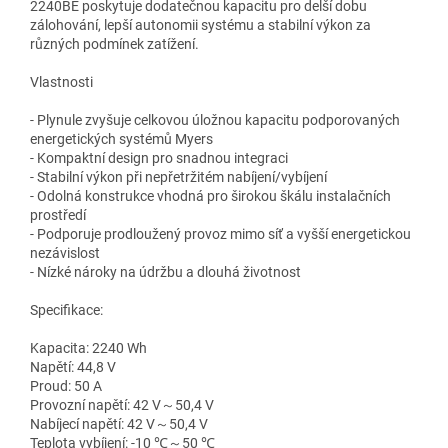
2240BE poskytuje dodatečnou kapacitu pro delší dobu
zálohování, lepší autonomii systému a stabilní výkon za
různých podmínek zatížení.
Vlastnosti
- Plynule zvyšuje celkovou úložnou kapacitu podporovaných
energetických systémů Myers
- Kompaktní design pro snadnou integraci
- Stabilní výkon při nepřetržitém nabíjení/vybíjení
- Odolná konstrukce vhodná pro širokou škálu instalačních
prostředí
- Podporuje prodloužený provoz mimo síť a vyšší energetickou
nezávislost
- Nízké nároky na údržbu a dlouhá životnost
Specifikace:
Kapacita: 2240 Wh
Napětí: 44,8 V
Proud: 50 A
Provozní napětí: 42 V～50,4 V
Nabíjecí napětí: 42 V～50,4 V
Teplota vybíjení: -10 ℃～50 ℃