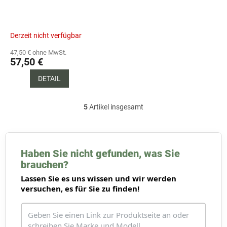
Derzeit nicht verfügbar
47,50 € ohne MwSt.
57,50 €
DETAIL
5
Artikel insgesamt
S
t
e
u
e
Haben Sie nicht gefunden, was Sie
r
brauchen?
e
Lassen Sie es uns wissen und wir werden
l
e
versuchen, es für Sie zu finden!
m
e
n
t