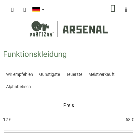
Zum
WARE
Inhalt
springen
Funktionskleidung
P
r
Wir empfehlen
Günstigste
Teuerste
Meistverkauft
o
d
Alphabetisch
u
k
Preis
t
s
o
12
€
58
€
r
t