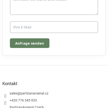
e
d
e
r
L
i
s
t
e
Anfrage senden
F
u
ß
z
Kontakt
e
i
sales
@
partizanarsenal.cz
l
+420 776 345 933
e
PartizanArsenal.Czech