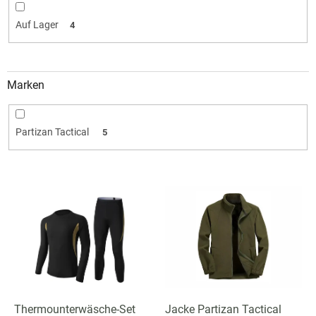
i
e
Auf Lager
4
r
u
n
g
Marken
Partizan Tactical
5
L
i
s
t
e
d
e
r
P
Thermounterwäsche-Set
Jacke Partizan Tactical