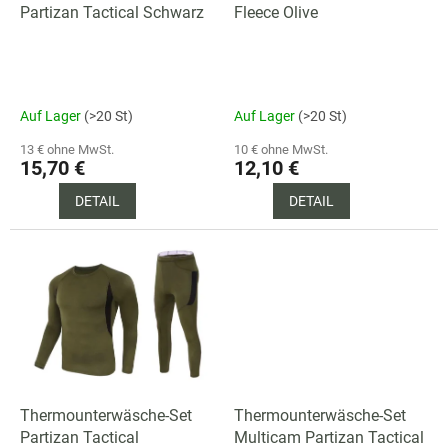
r
Partizan Tactical Schwarz
Fleece Olive
o
d
u
k
Auf Lager
(>20 St)
Auf Lager
(>20 St)
t
e
13 € ohne MwSt.
10 € ohne MwSt.
15,70 €
12,10 €
DETAIL
DETAIL
Thermounterwäsche-Set
Thermounterwäsche-Set
Partizan Tactical
Multicam Partizan Tactical