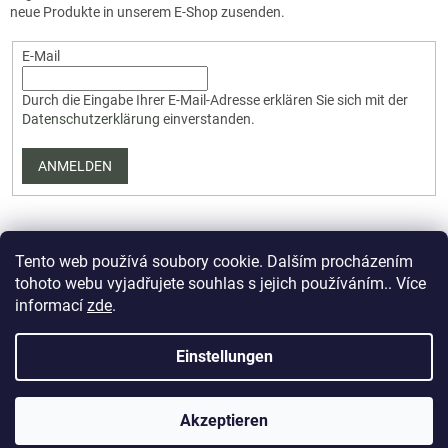
neue Produkte in unserem E-Shop zusenden.
E-Mail
Durch die Eingabe Ihrer E-Mail-Adresse erklären Sie sich mit der
Datenschutzerklärung
einverstanden.
ANMELDEN
Tento web používá soubory cookie. Dalším procházením
tohoto webu vyjadřujete souhlas s jejich používáním.. Více
informací
zde
.
Erstellt von Shoptet Premium
Einstellungen
Copyright 2026
PartizanArsenal.cz
. Alle Rechte vorbehalten.
Akzeptieren
Cookie-Einstellungen ändern