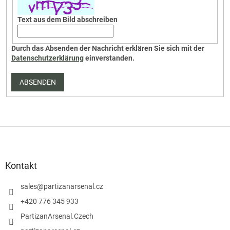
Text aus dem Bild abschreiben
Durch das Absenden der Nachricht erklären Sie sich mit der
Datenschutzerklärung
einverstanden.
ABSENDEN
F
u
ß
z
Kontakt
e
i
sales
@
partizanarsenal.cz
l
+420 776 345 933
e
PartizanArsenal.Czech