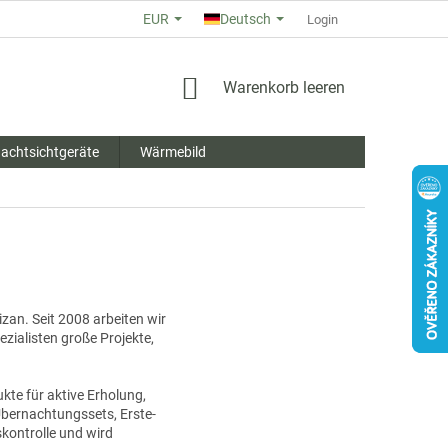
EUR
Deutsch
ÜBER UNS
GESCHÄFTSBEWERTUNG
Login
ALLGEMEINE GESCHÄ
WARENKORB
Warenkorb leeren
achtsichtgeräte
Wärmebild
izan. Seit 2008 arbeiten wir
ialisten große Projekte,
kte für aktive Erholung,
bernachtungssets, Erste-
kontrolle und wird