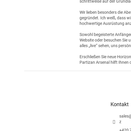
schrittweise auf der Grundla
Wir lieben besonders die Ab
gegründet. Ich weiß, dass wi
hochwertige Ausrüstung anzu
Sowohl begeisterte Anfänger 
Website oder besuchen Sie 
alles „live“ sehen, uns pers
Erschließen Sie neue Horizont
Partizan Arsenal hilft Ihnen 
F
u
ß
z
e
Kontakt
i
l
sales
e
z
+420 