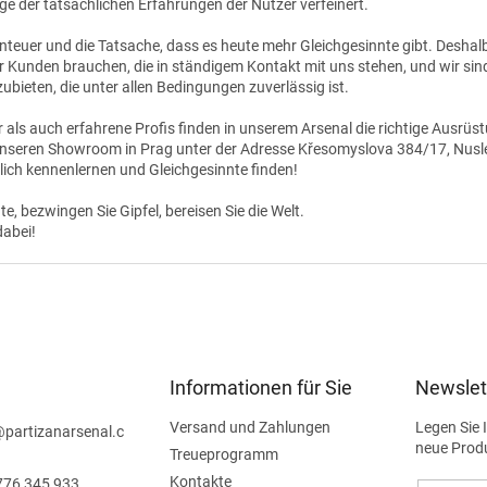
ge der tatsächlichen Erfahrungen der Nutzer verfeinert.
enteuer und die Tatsache, dass es heute mehr Gleichgesinnte gibt. Deshal
r Kunden brauchen, die in ständigem Kontakt mit uns stehen, und wir sind 
bieten, die unter allen Bedingungen zuverlässig ist.
als auch erfahrene Profis finden in unserem Arsenal die richtige Ausrüst
unseren Showroom in Prag unter der Adresse Křesomyslova 384/17, Nusle
önlich kennenlernen und Gleichgesinnte finden!
e, bezwingen Sie Gipfel, bereisen Sie die Welt.
dabei!
Informationen für Sie
Newslet
Versand und Zahlungen
Legen Sie 
@
partizanarsenal.c
neue Prod
Treueprogramm
Kontakte
776 345 933