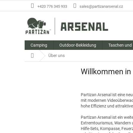
Zum
+420 776 345 933
sales@partizanarsenal.cz
Inhalt
springen
Camping
Outdoor-Bekleidung
Taschen und
Startseite
Über uns
Willkommen in
Partizan Arsenal ist eine ne
mit modernen Videoüberwachu
hohe Effizienz und attraktiv
Partizan Arsenal ist ein wei
Extremtourismus, Wandern u
Hilfe-Sets, Kompasse, Feuer