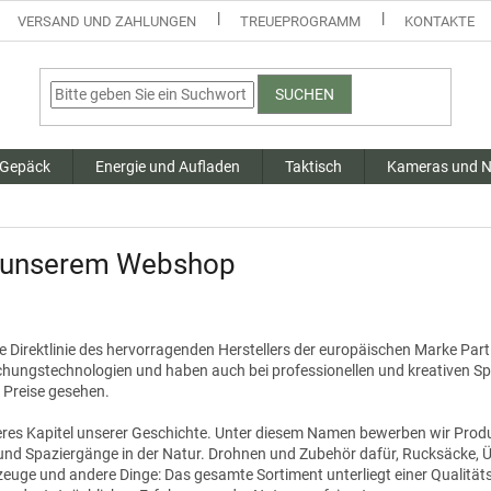
VERSAND UND ZAHLUNGEN
TREUEPROGRAMM
KONTAKTE
SUCHEN
 Gepäck
Energie und Aufladen
Taktisch
Kameras und N
 unserem Webshop
ue Direktlinie des hervorragenden Herstellers der europäischen Marke Part
ngstechnologien und haben auch bei professionellen und kreativen Spez
e Preise gesehen.
teres Kapitel unserer Geschichte. Unter diesem Namen bewerben wir Produ
nd Spaziergänge in der Natur. Drohnen und Zubehör dafür, Rucksäcke, Ü
zeuge und andere Dinge: Das gesamte Sortiment unterliegt einer Qualitäts