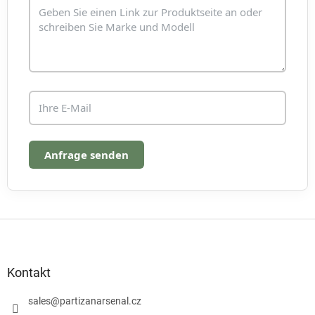
e
d
e
r
L
i
s
t
e
Anfrage senden
F
u
ß
z
Kontakt
e
i
sales
@
partizanarsenal.cz