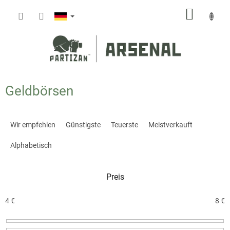
Zum
WARE
Inhalt
springen
Geldbörsen
P
r
Wir empfehlen
Günstigste
Teuerste
Meistverkauft
o
d
Alphabetisch
u
k
Preis
t
s
o
4
€
8
€
r
t