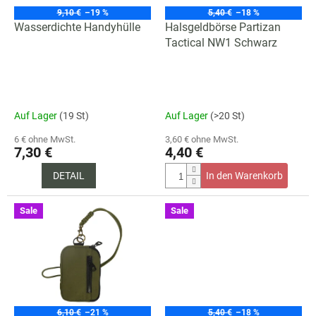
r
9,10 €
–19 %
5,40 €
–18 %
P
Wasserdichte Handyhülle
Halsgeldbörse Partizan
r
Tactical NW1 Schwarz
o
d
u
k
Auf Lager
(19 St)
Auf Lager
(>20 St)
t
e
6 € ohne MwSt.
3,60 € ohne MwSt.
7,30 €
4,40 €
DETAIL
In den Warenkorb
Sale
Sale
6,10 €
–21 %
5,40 €
–18 %