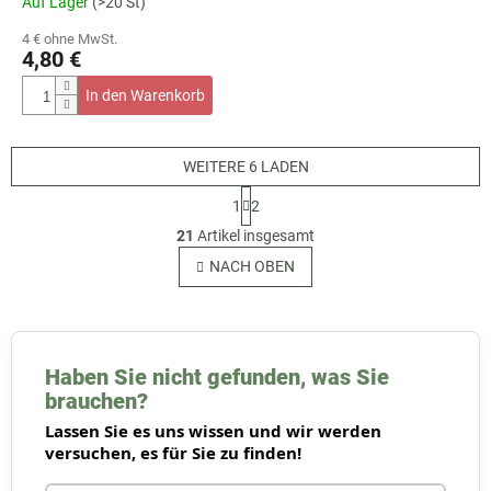
Auf Lager
(>20 St)
4 € ohne MwSt.
4,80 €
In den Warenkorb
WEITERE 6 LADEN
P
1
2
a
S
g
21
Artikel insgesamt
t
i
e
NACH OBEN
n
u
i
e
e
r
r
u
e
n
l
Haben Sie nicht gefunden, was Sie
g
e
brauchen?
m
Lassen Sie es uns wissen und wir werden
e
versuchen, es für Sie zu finden!
n
t