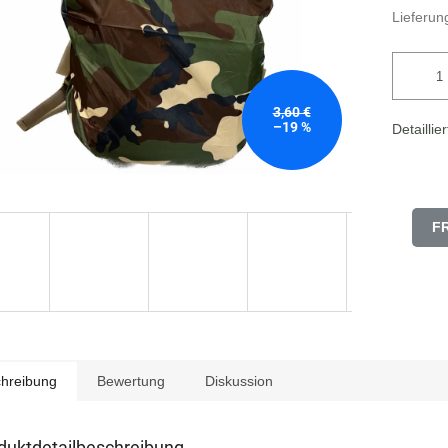
Lieferung
3,60 €
–19 %
Detaillie
F
hreibung
Bewertung
Diskussion
duktdetailbeschreibung