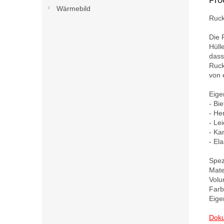
Wärmebild
Ruck
Die 
Hüll
dass
Ruck
von 
Eige
- Bi
- He
- Le
- Ka
- El
Spezi
Mate
Volum
Farb
Eige
Doku