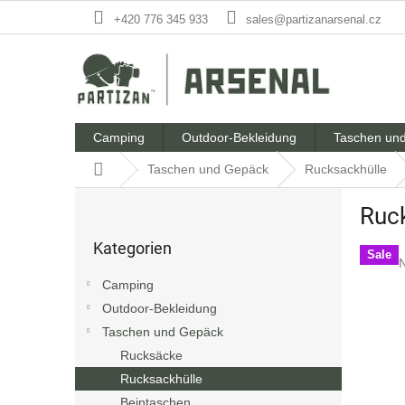
Zum
+420 776 345 933
sales@partizanarsenal.cz
Inhalt
springen
Camping
Outdoor-Bekleidung
Taschen un
Startseite
Taschen und Gepäck
Rucksackhülle
S
Ruck
e
Kategorien
i
Kategorien
überspringen
t
Sale
D
N
e
d
Camping
n
Outdoor-Bekleidung
l
i
0
Taschen und Gepäck
e
i
Rucksäcke
s
Rucksackhülle
S
t
Beintaschen