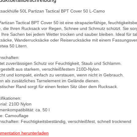
sackhülle 50L Partizan Tactical BPT Cover 50 L-Camo

Partizan Tactical BPT Cover 50 ist eine strapazierfähige, feuchtigkeitsbe
e, die Ihren Rucksack vor Regen, Schnee und Schmutz schützt. Sie sorgt
 Ihre Sachen bei jedem Wetter trocken und sauber bleiben. Ideal für tak
säcke, Wanderrucksäcke oder Reiserucksäcke mit einem Fassungsve
etwa 50 Litern.

nschaften:

etet zuverlässigen Schutz vor Feuchtigkeit, Staub und Schlamm.

rgestellt aus starkem, verschleißfestem 210D-Nylon.

icht und kompakt, einfach zu verstauen, wenn nicht in Gebrauch.

nn als zusätzliches Tarnelement im Gelände dienen.

astischer Rand sorgt für einen festen Sitz über dem Rucksack.

fikationen:

rial: 210D Nylon

enkompatibilität: ca. 50 l

e: Camouflage

nschaften: Feuchtigkeitsbeständig, verschleißfest, schnell trocknend

mentation herunterladen