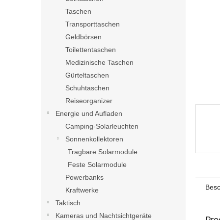
e
Taschen
Transporttaschen
Geldbörsen
Toilettentaschen
Medizinische Taschen
Gürteltaschen
Schuhtaschen
Reiseorganizer
Energie und Aufladen
Camping-Solarleuchten
Sonnenkollektoren
Tragbare Solarmodule
Feste Solarmodule
Powerbanks
Besc
Kraftwerke
Taktisch
Kameras und Nachtsichtgeräte
Pro