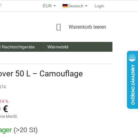
EUR
Deutsch
TE
ÜBER UNS
GESCHÄFTSBEWERTUNG
Login
ALLGEMEIN
WARENKORB
Warenkorb leeren
 Nachtsichtgeräte
Wärmebild
Cover 50 L – Camouflage
374
19 %
 €
hne MwSt.
reis:
ager
(>20 St)