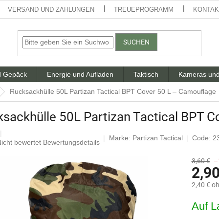
VERSAND UND ZAHLUNGEN
TREUEPROGRAMM
KONTAK
SUCHEN
d Gepäck
Energie und Aufladen
Taktisch
Kameras und
Rucksackhülle 50L Partizan Tactical BPT Cover 50 L – Camouflage
sackhülle 50L Partizan Tactical BPT 
Marke:
Partizan Tactical
Code: 2
ie
icht bewertet
Bewertungsdetails
urchschnittliche
Produktbewertung
3,60 €
–
2,90
st
,0
2,40 € o
von
5
Verkaufsp
Auf L
ternen.