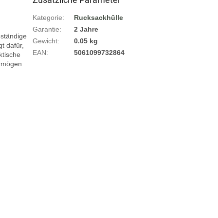
Kategorie
:
Rucksackhülle
Garantie
:
2 Jahre
ständige 
Gewicht
:
0.05 kg
 dafür, 
EAN
:
5061099732864
tische 
rmögen 