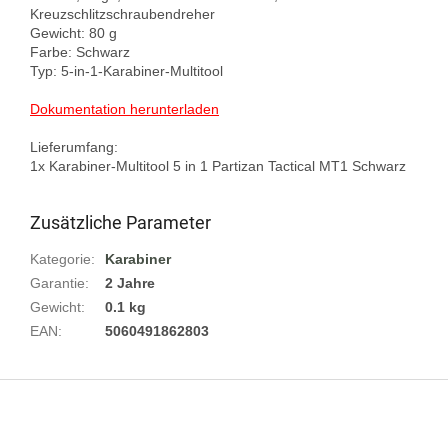
Kreuzschlitzschraubendreher

Gewicht: 80 g

Farbe: Schwarz

Typ: 5-in-1-Karabiner-Multitool

Dokumentation herunterladen
Lieferumfang:

Zusätzliche Parameter
Kategorie
:
Karabiner
Garantie
:
2 Jahre
Gewicht
:
0.1 kg
EAN
:
5060491862803
F
u
ß