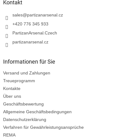
z
Kontakt
e
i
sales
@
partizanarsenal.cz
l
+420 776 345 933
e
PartizanArsenal.Czech
partizanarsenal.cz
Informationen für Sie
Versand und Zahlungen
Treueprogramm
Kontakte
Über uns
Geschäftsbewertung
Allgemeine Geschäftsbedingungen
Datenschutzerklärung
Verfahren für Gewährleistungsansprüche
REMA