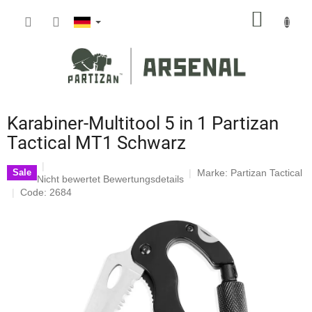
Zum
WARE
Inhalt
springen
Karabiner-Multitool 5 in 1 Partizan
Tactical MT1 Schwarz
Marke:
Partizan Tactical
Sale
Die
Nicht bewertet
Bewertungsdetails
durchschnittliche
Code: 2684
Produktbewertung
ist
0,0
von
5
Sternen.