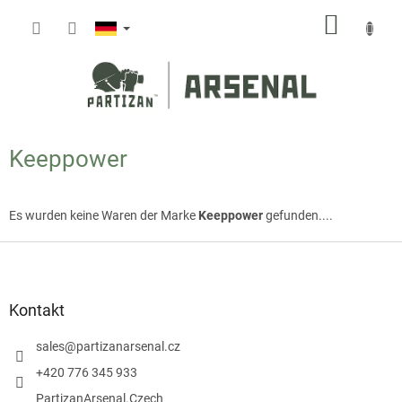
Zum
WARE
Inhalt
springen
Keeppower
Es wurden keine Waren der Marke
Keeppower
gefunden....
F
u
ß
z
Kontakt
e
i
sales
@
partizanarsenal.cz
l
+420 776 345 933
e
PartizanArsenal.Czech