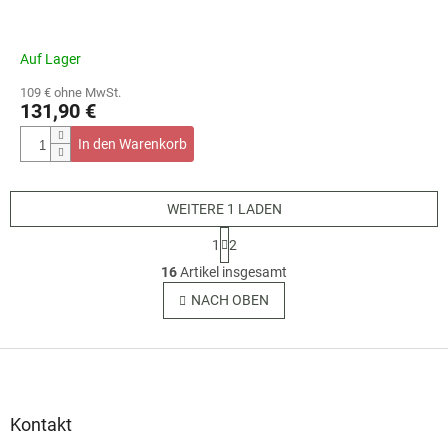
Auf Lager
109 € ohne MwSt.
131,90 €
In den Warenkorb
WEITERE 1 LADEN
P
1
2
a
S
g
16
Artikel insgesamt
t
i
e
NACH OBEN
n
u
i
e
e
r
F
r
u
e
u
n
l
ß
g
e
z
Kontakt
m
e