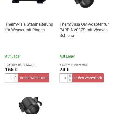
e
t
d
i
e
e
r
r
P
ThermVisia Stahlhalterung
ThermVisia QM-Adapter für
u
r
für Weaver mit Ringen
PARD NV007S mit Weaver-
n
o
Schiene
g
d
u
k
Auf Lager
Auf Lager
t
e
136,40 € ohne MwSt.
61,20 € ohne MwSt.
165 €
74 €
In den Warenkorb
In den Warenkorb