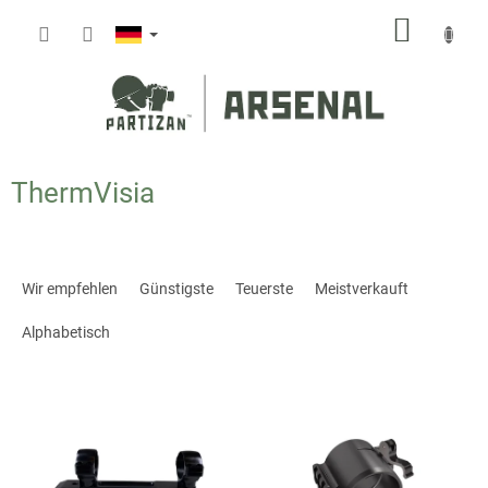
Zum
WARE
Inhalt
springen
ThermVisia
P
r
Wir empfehlen
Günstigste
Teuerste
Meistverkauft
o
d
Alphabetisch
u
k
L
t
i
s
s
o
t
r