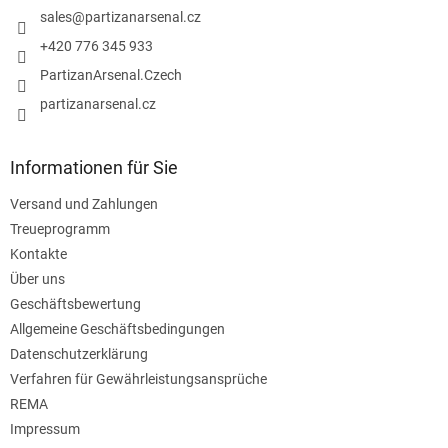
e
i
sales
@
partizanarsenal.cz
n
l
t
+420 776 345 933
e
e
PartizanArsenal.Czech
d
e
partizanarsenal.cz
r
L
i
Informationen für Sie
s
t
Versand und Zahlungen
e
Treueprogramm
Kontakte
Über uns
Geschäftsbewertung
Allgemeine Geschäftsbedingungen
Datenschutzerklärung
Verfahren für Gewährleistungsansprüche
REMA
Impressum