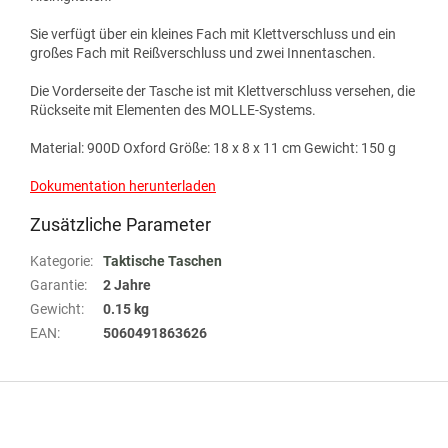
Sie verfügt über ein kleines Fach mit Klettverschluss und ein
großes Fach mit Reißverschluss und zwei Innentaschen.
Die Vorderseite der Tasche ist mit Klettverschluss versehen, die
Rückseite mit Elementen des MOLLE-Systems.
Material: 900D Oxford Größe: 18 x 8 x 11 cm Gewicht: 150 g
Dokumentation herunterladen
Zusätzliche Parameter
Kategorie
:
Taktische Taschen
Garantie
:
2 Jahre
Gewicht
:
0.15 kg
EAN
:
5060491863626
F
u
ß