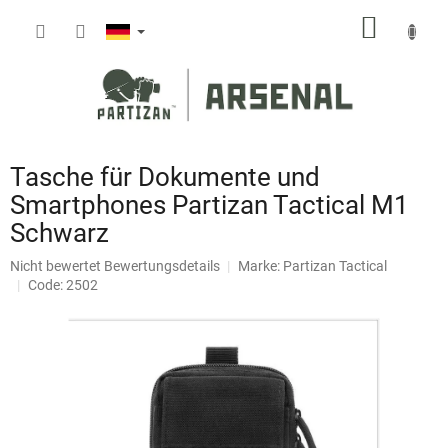
Zum
WARE
Inhalt
springen
Tasche für Dokumente und
Smartphones Partizan Tactical M1
Schwarz
Die
Nicht bewertet
Bewertungsdetails
Marke:
Partizan Tactical
durchschnittliche
Code: 2502
Produktbewertung
ist
0,0
von
5
Sternen.