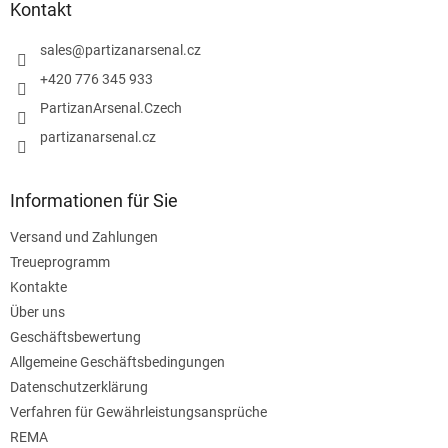
z
Kontakt
e
i
sales
@
partizanarsenal.cz
l
+420 776 345 933
e
PartizanArsenal.Czech
partizanarsenal.cz
Informationen für Sie
Versand und Zahlungen
Treueprogramm
Kontakte
Über uns
Geschäftsbewertung
Allgemeine Geschäftsbedingungen
Datenschutzerklärung
Verfahren für Gewährleistungsansprüche
REMA