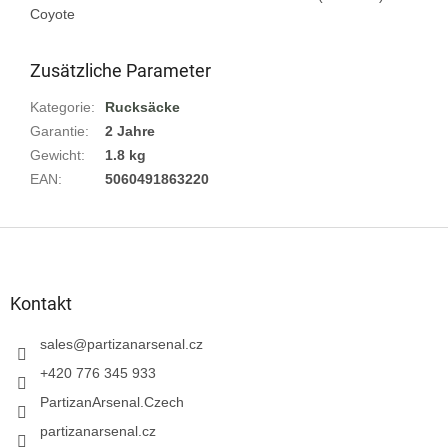
Zusätzliche Parameter
Kategorie
:
Rucksäcke
Garantie
:
2 Jahre
Gewicht
:
1.8 kg
EAN
:
5060491863220
F
u
ß
z
Kontakt
e
i
sales
@
partizanarsenal.cz
l
+420 776 345 933
e
PartizanArsenal.Czech
partizanarsenal.cz