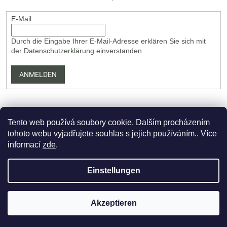
E-Mail
Durch die Eingabe Ihrer E-Mail-Adresse erklären Sie sich mit
der
Datenschutzerklärung
einverstanden.
ANMELDEN
Tento web používá soubory cookie. Dalším procházením
tohoto webu vyjadřujete souhlas s jejich používáním.. Více
informací
zde
.
Erstellt von Shoptet Premium
Einstellungen
Copyright 2026
PartizanArsenal.cz
. Alle Rechte vorbehalten.
Akzeptieren
Cookie-Einstellungen ändern