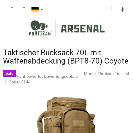
Zum
WARE
Inhalt
springen
Taktischer Rucksack 70L mit
Waffenabdeckung (BPT8-70) Coyote
Marke:
Partizan Tactical
Sale
Die
Nicht bewertet
Bewertungsdetails
durchschnittliche
Code: 2144
Produktbewertung
ist
0,0
von
5
Sternen.