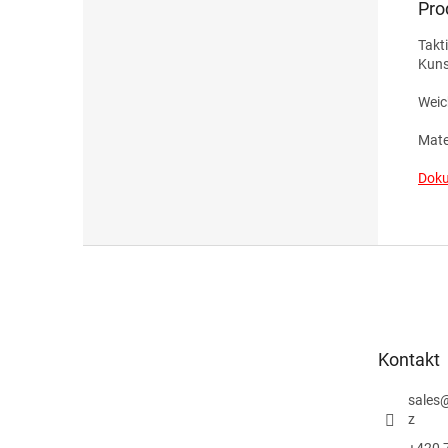
Pro
Takt
Kuns
Weic
Mate
Doku
F
u
ß
z
e
Kontakt
i
l
sales
e
z
+420 