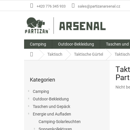
Zum
+420 776 345 933
sales@partizanarsenal.cz
Inhalt
springen
Camping
Outdoor-Bekleidung
Taschen und
Startseite
Taktisch
Taktische Gürtel
Taktisch
S
Tak
e
Kategorien
i
Part
Kategorien
überspringen
t
Die
Nicht b
e
Camping
durchsc
n
Produk
Outdoor-Bekleidung
l
ist
Taschen und Gepäck
e
0,0
i
Energie und Aufladen
von
s
5
Camping-Solarleuchten
Sternen
t
Sonnenkollektoren