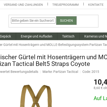
VERSAND UND ZAHLUNGEN
TREUEPROGRAMM
KONTAKTE
SUCHEN
 Gepäck
Energie und Aufladen
Taktisch
Kameras und N
er Gürtel mit Hosenträgern und MOLLE-Befestigungssystem Partizan Tact
tischer Gürtel mit Hosenträgern und 
izan Tactical Belt5 Straps Coyote
ewertet
Bewertungsdetails
Marke:
Partizan Tactical
Code: 2015
hnittliche
10,
tbewertung
8,60 € o
Verkaufsp
Auf L
.