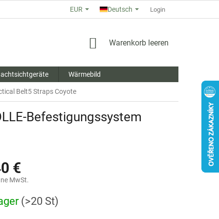
EUR
Deutsch
ÜBER UNS
GESCHÄFTSBEWERTUNG
Login
ALLGEMEINE GESCHÄ
WARENKORB
Warenkorb leeren
achtsichtgeräte
Wärmebild
ical Belt5 Straps Coyote
MOLLE-Befestigungssystem
40 €
hne MwSt.
reis:
ager
(>20 St)