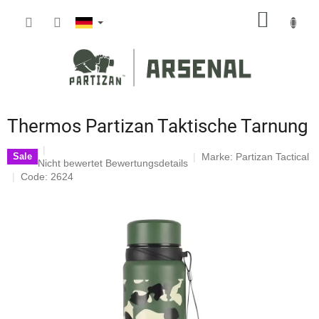
Zum
WARE
Inhalt
springen
Thermos Partizan Taktische Tarnung
Marke:
Partizan Tactical
Sale
Die
Nicht bewertet
Bewertungsdetails
durchschnittliche
Code: 2624
Produktbewertung
ist
0,0
von
5
Sternen.