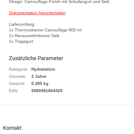
Design: Camouflage-Finish mit Schultergurt und Sieb

Dokumentation herunterladen
Lieferumfang:

1x Thermoskanne Camouflage 800 ml

1x Herausnehmbares Sieb

Zusätzliche Parameter
Kategorie
:
Hydratation
Garantie
:
2 Jahre
Gewicht
:
0.395 kg
EAN
:
5060491864425
F
u
ß
z
Kontakt