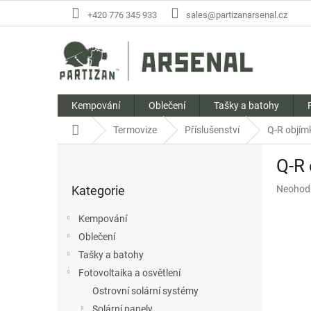
Přejít
+420 776 345 933
sales@partizanarsenal.cz
na
obsah
Kempování
Oblečení
Tašky a batohy
Domů
Termovize
Příslušenství
Q-R objím
P
Q-R
o
Přeskočit
s
Průměr
Kategorie
Neohod
kategorie
t
hodnoc
r
produkt
Kempování
a
je
Oblečení
n
0,0
z
Tašky a batohy
n
5
í
Fotovoltaika a osvětlení
hvězdič
p
Ostrovní solární systémy
a
Solární panely