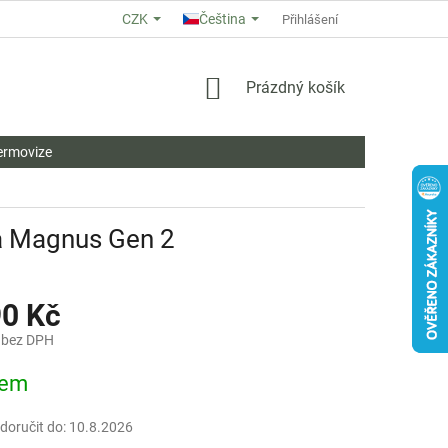
CZK
Čeština
O NÁS
HODNOCENÍ OBCHODU
OBCHODNÍ PODMÍNKY
Přihlášení
ZÁ
NÁKUPNÍ
Prázdný košík
KOŠÍK
ermovize
a Magnus Gen 2
90 Kč
 bez DPH
dem
oručit do:
10.8.2026