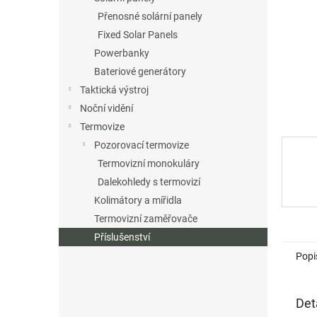
n
Přenosné solární panely
e
Fixed Solar Panels
l
Powerbanky
Bateriové generátory
Taktická výstroj
Noční vidění
Termovize
Pozorovací termovize
Termovizní monokuláry
Dalekohledy s termovizí
Kolimátory a mířidla
Termovizní zaměřovače
Příslušenství
Popi
Det