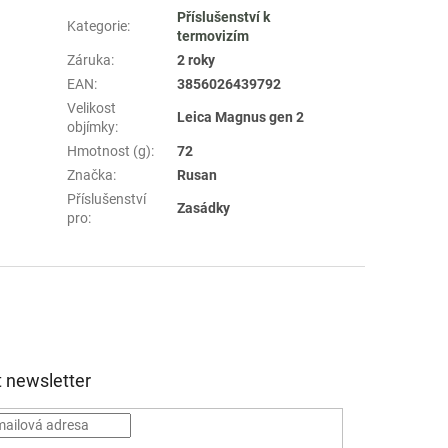
Příslušenství k
Kategorie
:
termovizím
Záruka
:
2 roky
EAN
:
3856026439792
Velikost
Leica Magnus gen 2
objímky
:
Hmotnost (g)
:
72
Značka
:
Rusan
Příslušenství
Zasádky
pro
:
 newsletter