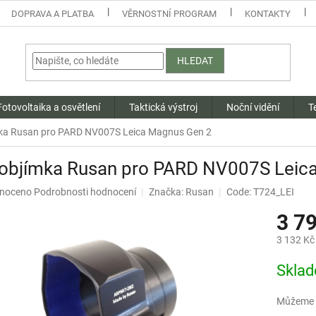
DOPRAVA A PLATBA
VĚRNOSTNÍ PROGRAM
KONTAKTY
HLEDAT
Fotovoltaika a osvětlení
Taktická výstroj
Noční vidění
T
ka Rusan pro PARD NV007S Leica Magnus Gen 2
 objímka Rusan pro PARD NV007S Leic
né
noceno
Podrobnosti hodnocení
Značka:
Rusan
Code: T724_LEI
ení
3 7
u
3 132 Kč
Měrná
Skla
cena:
ek.
Můžeme d