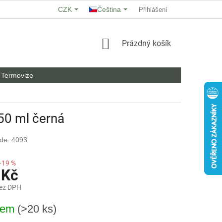
CZK
Čeština
O NÁS
HODNOCENÍ OBCHODU
Přihlášení
OBCHODNÍ PODMÍNKY
NÁKUPNÍ
Prázdný košík
KOŠÍK
Termovize
50 ml černá
de: 4093
–19 %
 Kč
bez DPH
dem
(>20 ks)