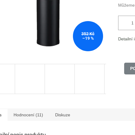
Můžeme d
352 Kč
–19 %
Detailní
P
s
Hodnocení (11)
Diskuze
ailní popis produktu