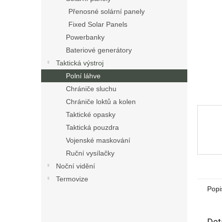
n
Přenosné solární panely
e
Fixed Solar Panels
l
Powerbanky
Bateriové generátory
Taktická výstroj
Polní láhve
Chrániče sluchu
Chrániče loktů a kolen
Taktické opasky
Taktická pouzdra
Vojenské maskování
Ruční vysílačky
Noční vidění
Termovize
Popi
Det