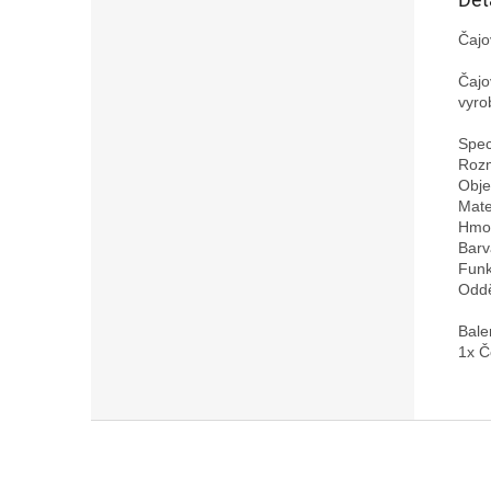
Čajo
Čajo
vyro
Speci
Rozm
Obje
Mate
Hmot
Barv
Funk
Oddě
Bale
Z
á
p