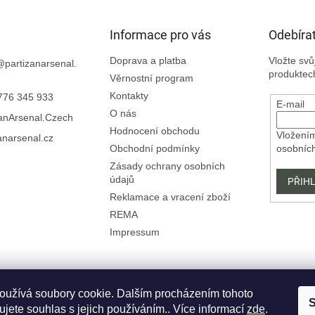
Informace pro vás
Odebírat
Doprava a platba
Vložte sv
@
partizanarsenal.
produktec
Věrnostní program
Kontakty
776 345 933
E-mail
O nás
zanArsenal.Czech
Hodnocení obchodu
Vložením
anarsenal.cz
Obchodní podmínky
osobníc
Zásady ochrany osobních
údajů
PŘIHL
Reklamace a vracení zboží
REMA
Impressum
oužívá soubory cookie. Dalším procházením tohoto
S
jete souhlas s jejich používáním.. Více informací
zde
.