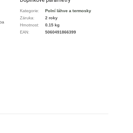
Kategorie
:
Polní láhve a termosky
Záruka
:
2 roky
ba 
Hmotnost
:
0.15 kg
EAN
:
5060491866399