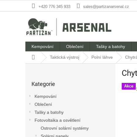
Přejít
+420 776 345 933
sales@partizanarsenal.cz
na
obsah
Kempování
Oblečení
Tašky a batohy
Domů
Taktická výstroj
Polní láhve
Chytrá
P
Chyt
o
Přeskočit
s
Kategorie
kategorie
t
Akce
r
Kempování
a
Oblečení
n
Tašky a batohy
n
í
Fotovoltaika a osvětlení
p
Ostrovní solární systémy
a
Solární panely