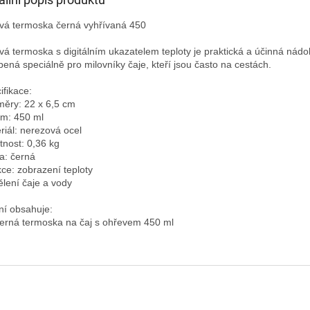
vá termoska černá vyhřívaná 450

vá termoska s digitálním ukazatelem teploty je praktická a účinná nádo
bená speciálně pro milovníky čaje, kteří jsou často na cestách.

fikace:

ěry: 22 x 6,5 cm

m: 450 ml

riál: nerezová ocel

nost: 0,36 kg

a: černá

ce: zobrazení teploty

lení čaje a vody

ní obsahuje:
