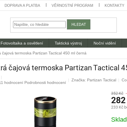
DOPRAVA A PLATBA
VĚRNOSTNÍ PROGRAM
KONTAKTY
HLEDAT
Fotovoltaika a osvětlení
Taktická výstroj
Noční vidění
 čajová termoska Partizan Tactical 450 ml černá
rá čajová termoska Partizan Tactical 4
Značka:
Partizan Tactical
Co
Průměrné
11 hodnocení
Podrobnosti hodnocení
hodnocení
produktu
352 Kč
282
je
4,4
233 Kč 
z
5
Měrná
Skla
hvězdiček.
cena: