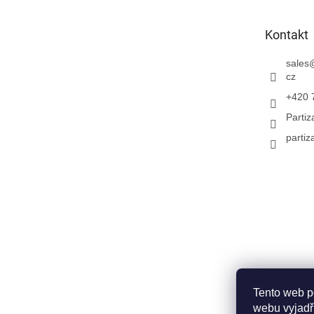
a
t
Kontakt
í
sales
cz
+420 
Parti
partiz
Tento web p
webu vyjadřu