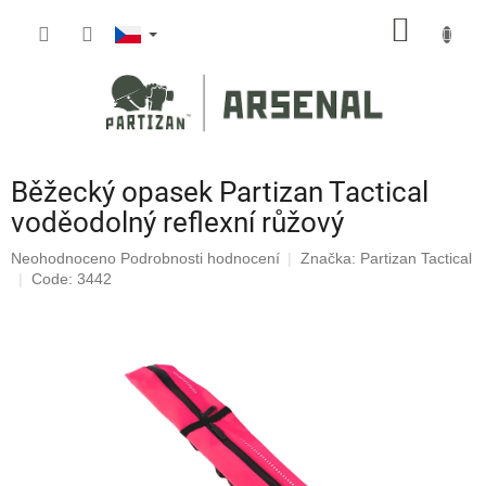
Přejít
NÁKUP
na
obsah
KOŠÍK
Běžecký opasek Partizan Tactical
voděodolný reflexní růžový
Průměrné
Neohodnoceno
Podrobnosti hodnocení
Značka:
Partizan Tactical
hodnocení
Code: 3442
produktu
je
0,0
z
5
hvězdiček.