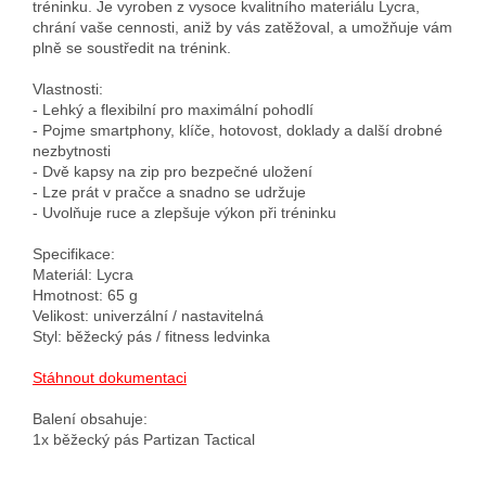
tréninku. Je vyroben z vysoce kvalitního materiálu Lycra, 
chrání vaše cennosti, aniž by vás zatěžoval, a umožňuje vám 
plně se soustředit na trénink.

Vlastnosti:

- Lehký a flexibilní pro maximální pohodlí

- Pojme smartphony, klíče, hotovost, doklady a další drobné 
nezbytnosti

- Dvě kapsy na zip pro bezpečné uložení

- Lze prát v pračce a snadno se udržuje

- Uvolňuje ruce a zlepšuje výkon při tréninku

Specifikace:

Materiál: Lycra

Hmotnost: 65 g

Velikost: univerzální / nastavitelná

Styl: běžecký pás / fitness ledvinka

Stáhnout dokumentaci
Balení obsahuje:
