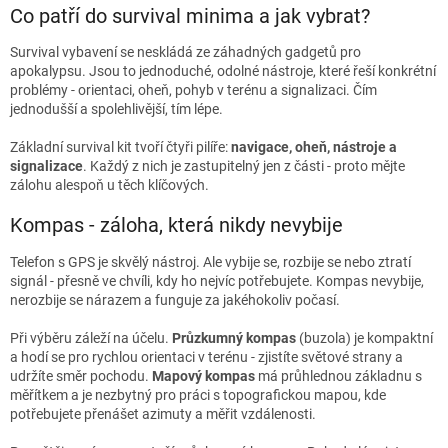
Co patří do survival minima a jak vybrat?
Survival vybavení se neskládá ze záhadných gadgetů pro
apokalypsu. Jsou to jednoduché, odolné nástroje, které řeší konkrétní
problémy - orientaci, oheň, pohyb v terénu a signalizaci. Čím
jednodušší a spolehlivější, tím lépe.
Základní survival kit tvoří čtyři pilíře:
navigace, oheň, nástroje a
signalizace
. Každý z nich je zastupitelný jen z části - proto mějte
zálohu alespoň u těch klíčových.
Kompas - záloha, která nikdy nevybije
Telefon s GPS je skvělý nástroj. Ale vybije se, rozbije se nebo ztratí
signál - přesně ve chvíli, kdy ho nejvíc potřebujete. Kompas nevybije,
nerozbije se nárazem a funguje za jakéhokoliv počasí.
Při výběru záleží na účelu.
Průzkumný kompas
(buzola) je kompaktní
a hodí se pro rychlou orientaci v terénu - zjistíte světové strany a
udržíte směr pochodu.
Mapový kompas
má průhlednou základnu s
měřítkem a je nezbytný pro práci s topografickou mapou, kde
potřebujete přenášet azimuty a měřit vzdálenosti.