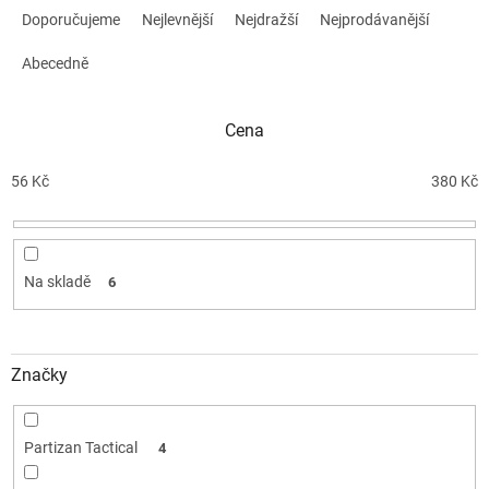
a
Doporučujeme
Nejlevnější
Nejdražší
Nejprodávanější
z
e
Abecedně
n
í
Cena
p
r
o
56
Kč
380
Kč
d
u
k
t
Na skladě
6
ů
Značky
Partizan Tactical
4