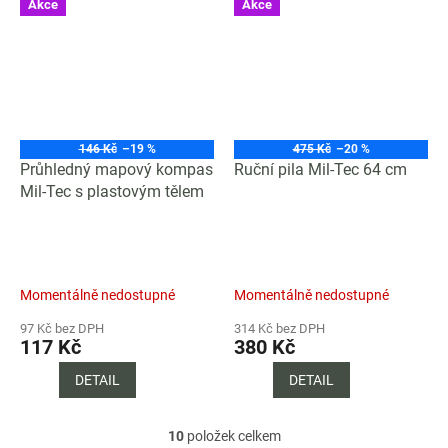
Akce
Akce
146 Kč
–19 %
475 Kč
–20 %
Průhledný mapový kompas
Ruční pila Mil-Tec 64 cm
Mil-Tec s plastovým tělem
Momentálně nedostupné
Momentálně nedostupné
97 Kč bez DPH
314 Kč bez DPH
117 Kč
380 Kč
DETAIL
DETAIL
10
položek celkem
O