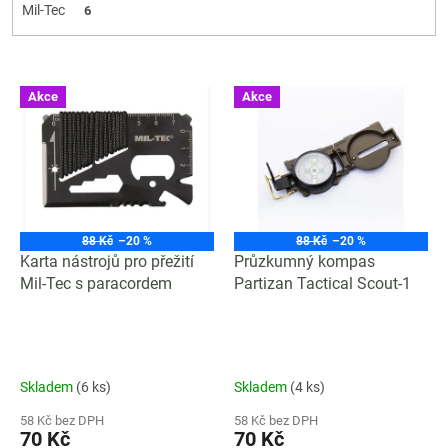
Mil-Tec
6
V
Akce
Akce
ý
p
i
s
p
r
o
88 Kč
–20 %
88 Kč
–20 %
d
Karta nástrojů pro přežití
Průzkumný kompas
u
Mil-Tec s paracordem
Partizan Tactical Scout-1
k
t
ů
Skladem
(6 ks)
Skladem
(4 ks)
58 Kč bez DPH
58 Kč bez DPH
70 Kč
70 Kč