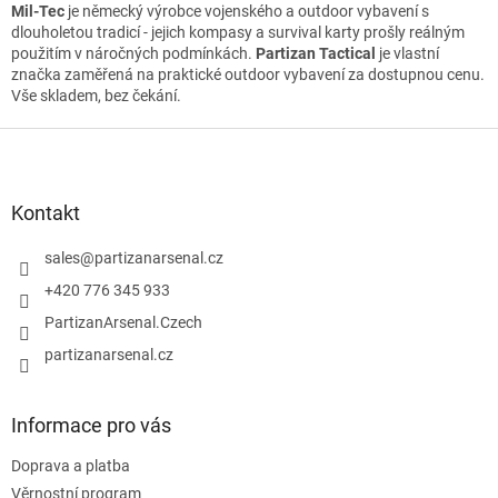
Mil-Tec
je německý výrobce vojenského a outdoor vybavení s
dlouholetou tradicí - jejich kompasy a survival karty prošly reálným
použitím v náročných podmínkách.
Partizan Tactical
je vlastní
značka zaměřená na praktické outdoor vybavení za dostupnou cenu.
Vše skladem, bez čekání.
Z
á
p
a
Kontakt
t
í
sales
@
partizanarsenal.cz
+420 776 345 933
PartizanArsenal.Czech
partizanarsenal.cz
Informace pro vás
Doprava a platba
Věrnostní program