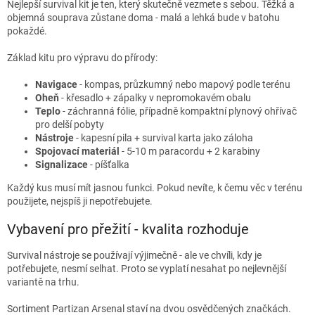
Nejlepší survival kit je ten, který skutečně vezmete s sebou. Těžká a
objemná souprava zůstane doma - malá a lehká bude v batohu
pokaždé.
Základ kitu pro výpravu do přírody:
Navigace
- kompas, průzkumný nebo mapový podle terénu
Oheň
- křesadlo + zápalky v nepromokavém obalu
Teplo
- záchranná fólie, případně kompaktní plynový ohřívač
pro delší pobyty
Nástroje
- kapesní pila + survival karta jako záloha
Spojovací materiál
- 5-10 m paracordu + 2 karabiny
Signalizace
- píšťalka
Každý kus musí mít jasnou funkci. Pokud nevíte, k čemu věc v terénu
použijete, nejspíš ji nepotřebujete.
Vybavení pro přežití - kvalita rozhoduje
Survival nástroje se používají výjimečně - ale ve chvíli, kdy je
potřebujete, nesmí selhat. Proto se vyplatí nesahat po nejlevnější
variantě na trhu.
Sortiment Partizan Arsenal staví na dvou osvědčených značkách.