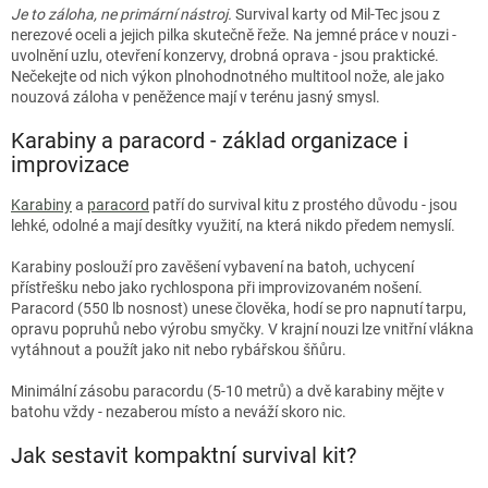
Je to záloha, ne primární nástroj.
Survival karty od Mil-Tec jsou z
nerezové oceli a jejich pilka skutečně řeže. Na jemné práce v nouzi -
uvolnění uzlu, otevření konzervy, drobná oprava - jsou praktické.
Nečekejte od nich výkon plnohodnotného multitool nože, ale jako
nouzová záloha v peněžence mají v terénu jasný smysl.
Karabiny a paracord - základ organizace i
improvizace
Karabiny
a
paracord
patří do survival kitu z prostého důvodu - jsou
lehké, odolné a mají desítky využití, na která nikdo předem nemyslí.
Karabiny poslouží pro zavěšení vybavení na batoh, uchycení
přístřešku nebo jako rychlospona při improvizovaném nošení.
Paracord (550 lb nosnost) unese člověka, hodí se pro napnutí tarpu,
opravu popruhů nebo výrobu smyčky. V krajní nouzi lze vnitřní vlákna
vytáhnout a použít jako nit nebo rybářskou šňůru.
Minimální zásobu paracordu (5-10 metrů) a dvě karabiny mějte v
batohu vždy - nezaberou místo a neváží skoro nic.
Jak sestavit kompaktní survival kit?