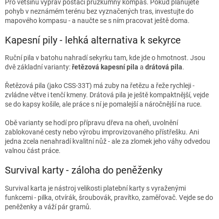
Pro většinu výprav postačí průzkumný kompas. Pokud plánujete
pohyb v neznámém terénu bez vyznačených tras, investujte do
mapového kompasu - a naučte se s ním pracovat ještě doma.
Kapesní pily - lehká alternativa k sekyrce
Ruční pila v batohu nahradí sekyrku tam, kde jde o hmotnost. Jsou
dvě základní varianty:
řetězová kapesní pila
a
drátová pila
.
Řetězová pila (jako CSS-33T) má zuby na řetězu a řeže rychleji -
zvládne větve i tenčí kmeny. Drátová pila je ještě kompaktnější, vejde
se do kapsy košile, ale práce s ní je pomalejší a náročnější na ruce.
Obě varianty se hodí pro přípravu dřeva na oheň, uvolnění
zablokované cesty nebo výrobu improvizovaného přístřešku. Ani
jedna zcela nenahradí kvalitní nůž - ale za zlomek jeho váhy odvedou
valnou část práce.
Survival karty - záloha do peněženky
Survival karta je nástroj velikosti platební karty s vyraženými
funkcemi - pilka, otvírák, šroubovák, pravítko, zaměřovač. Vejde se do
peněženky a váží pár gramů.