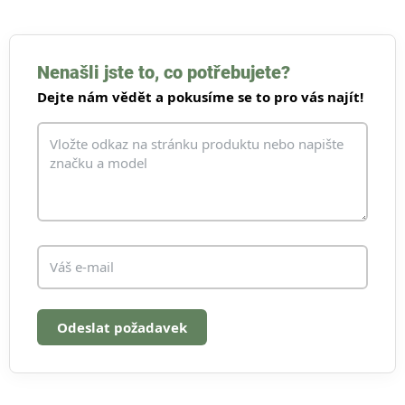
v
l
á
d
Nenašli jste to, co potřebujete?
a
Dejte nám vědět a pokusíme se to pro vás najít!
c
í
p
r
v
k
y
v
ý
p
i
s
u
Odeslat požadavek