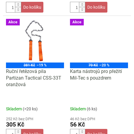
Do košíku
Do košíku
Akce
Akce
381 Kč
–19 %
70 Kč
–20 %
Ruční řetězová pila
Karta nástrojů pro přežití
Partizan Tactical CSS-33T
Mil-Tec s pouzdrem
oranžová
Skladem
(>20 ks)
Skladem
(6 ks)
252 Kč bez DPH
46 Kč bez DPH
305 Kč
56 Kč