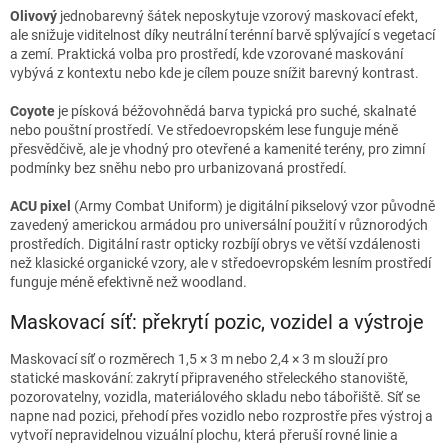
Olivový
jednobarevný šátek neposkytuje vzorový maskovací efekt,
ale snižuje viditelnost díky neutrální terénní barvě splývající s vegetací
a zemí. Praktická volba pro prostředí, kde vzorované maskování
vybývá z kontextu nebo kde je cílem pouze snížit barevný kontrast.
Coyote
je písková béžovohnědá barva typická pro suché, skalnaté
nebo pouštní prostředí. Ve středoevropském lese funguje méně
přesvědčivě, ale je vhodný pro otevřené a kamenité terény, pro zimní
podmínky bez sněhu nebo pro urbanizovaná prostředí.
ACU pixel
(Army Combat Uniform) je digitální pikselový vzor původně
zavedený americkou armádou pro universální použití v různorodých
prostředích. Digitální rastr opticky rozbíjí obrys ve větší vzdálenosti
než klasické organické vzory, ale v středoevropském lesním prostředí
funguje méně efektivně než woodland.
Maskovací síť: překrytí pozic, vozidel a výstroje
Maskovací síť o rozměrech 1,5 × 3 m nebo 2,4 × 3 m slouží pro
statické maskování: zakrytí připraveného střeleckého stanoviště,
pozorovatelny, vozidla, materiálového skladu nebo tábořiště. Síť se
napne nad pozici, přehodí přes vozidlo nebo rozprostře přes výstroj a
vytvoří nepravidelnou vizuální plochu, která přeruší rovné linie a