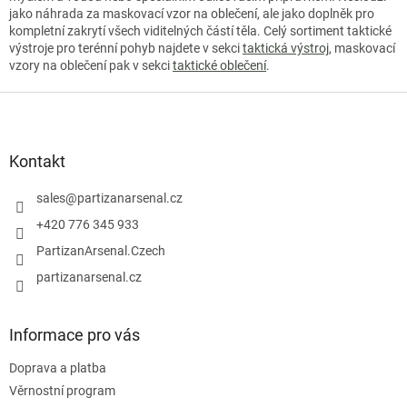
jako náhrada za maskovací vzor na oblečení, ale jako doplněk pro
kompletní zakrytí všech viditelných částí těla. Celý sortiment taktické
výstroje pro terénní pohyb najdete v sekci
taktická výstroj
, maskovací
vzory na oblečení pak v sekci
taktické oblečení
.
Z
á
p
a
Kontakt
t
í
sales
@
partizanarsenal.cz
+420 776 345 933
PartizanArsenal.Czech
partizanarsenal.cz
Informace pro vás
Doprava a platba
Věrnostní program