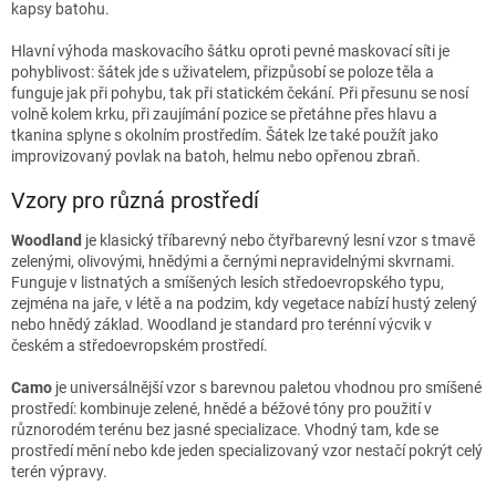
kapsy batohu.
Hlavní výhoda maskovacího šátku oproti pevné maskovací síti je
pohyblivost: šátek jde s uživatelem, přizpůsobí se poloze těla a
funguje jak při pohybu, tak při statickém čekání. Při přesunu se nosí
volně kolem krku, při zaujímání pozice se přetáhne přes hlavu a
tkanina splyne s okolním prostředím. Šátek lze také použít jako
improvizovaný povlak na batoh, helmu nebo opřenou zbraň.
Vzory pro různá prostředí
Woodland
je klasický tříbarevný nebo čtyřbarevný lesní vzor s tmavě
zelenými, olivovými, hnědými a černými nepravidelnými skvrnami.
Funguje v listnatých a smíšených lesích středoevropského typu,
zejména na jaře, v létě a na podzim, kdy vegetace nabízí hustý zelený
nebo hnědý základ. Woodland je standard pro terénní výcvik v
českém a středoevropském prostředí.
Camo
je universálnější vzor s barevnou paletou vhodnou pro smíšené
prostředí: kombinuje zelené, hnědé a béžové tóny pro použití v
různorodém terénu bez jasné specializace. Vhodný tam, kde se
prostředí mění nebo kde jeden specializovaný vzor nestačí pokrýt celý
terén výpravy.