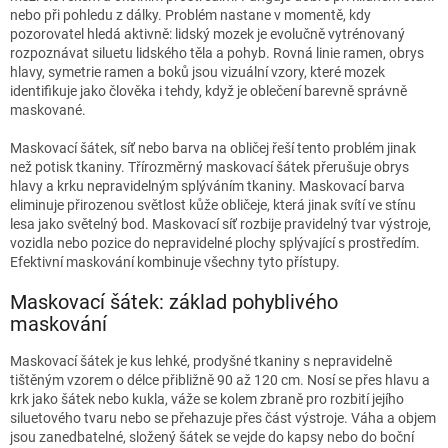
nebo při pohledu z dálky. Problém nastane v momentě, kdy
pozorovatel hledá aktivně: lidský mozek je evolučně vytrénovaný
rozpoznávat siluetu lidského těla a pohyb. Rovná linie ramen, obrys
hlavy, symetrie ramen a boků jsou vizuální vzory, které mozek
identifikuje jako člověka i tehdy, když je oblečení barevně správně
maskované.
Maskovací šátek, síť nebo barva na obličej řeší tento problém jinak
než potisk tkaniny. Třírozměrný maskovací šátek přerušuje obrys
hlavy a krku nepravidelným splýváním tkaniny. Maskovací barva
eliminuje přirozenou světlost kůže obličeje, která jinak svítí ve stínu
lesa jako světelný bod. Maskovací síť rozbije pravidelný tvar výstroje,
vozidla nebo pozice do nepravidelné plochy splývající s prostředím.
Efektivní maskování kombinuje všechny tyto přístupy.
Maskovací šátek: základ pohyblivého
maskování
Maskovací šátek je kus lehké, prodyšné tkaniny s nepravidelně
tištěným vzorem o délce přibližně 90 až 120 cm. Nosí se přes hlavu a
krk jako šátek nebo kukla, váže se kolem zbraně pro rozbití jejího
siluetového tvaru nebo se přehazuje přes část výstroje. Váha a objem
jsou zanedbatelné, složený šátek se vejde do kapsy nebo do boční