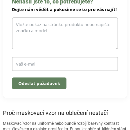
Nenašli jste to, co potřebujete?
a
Dejte nám vědět a pokusíme se to pro vás najít!
c
í
p
r
v
k
y
v
ý
p
i
s
u
Odeslat požadavek
Proč maskovací vzor na oblečení nestačí
Maskovací vzor na uniformě nebo bundě rozbíjí barevný kontrast
mezi člověkem a okolním prostředím. Funguje dobře při klidném stání