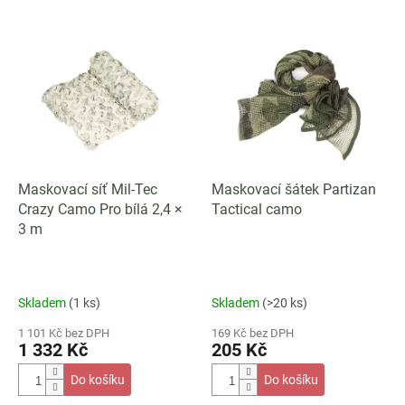
V
ý
p
i
s
p
r
o
d
Maskovací síť Mil-Tec
Maskovací šátek Partizan
u
Crazy Camo Pro bílá 2,4 ×
Tactical camo
k
3 m
t
ů
Skladem
(1 ks)
Skladem
(>20 ks)
1 101 Kč bez DPH
169 Kč bez DPH
1 332 Kč
205 Kč
Do košíku
Do košíku