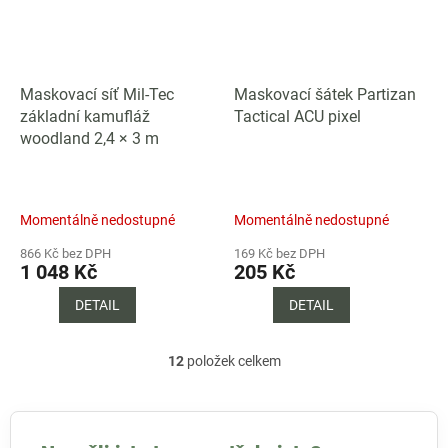
Maskovací síť Mil-Tec
Maskovací šátek Partizan
základní kamufláž
Tactical ACU pixel
woodland 2,4 × 3 m
Momentálně nedostupné
Momentálně nedostupné
866 Kč bez DPH
169 Kč bez DPH
1 048 Kč
205 Kč
DETAIL
DETAIL
12
položek celkem
O
v
l
á
d