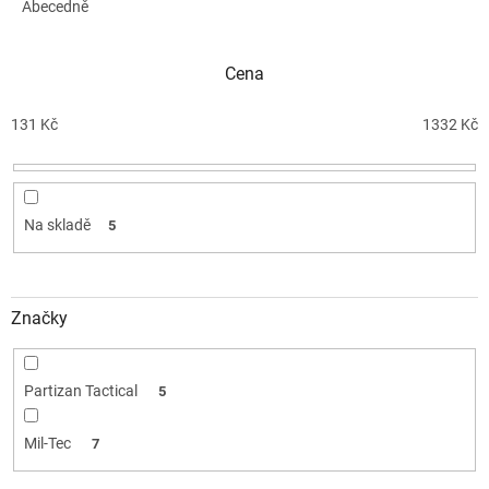
e
Abecedně
n
í
Cena
p
r
o
131
Kč
1332
Kč
d
u
k
t
Na skladě
5
ů
Značky
Partizan Tactical
5
Mil-Tec
7