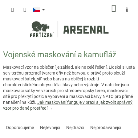
Přejít
NÁKUP
na
obsah
KOŠÍK
Vojenské maskování a kamufláž
Maskovací vzor na oblečení je základ, ale ne celé řešení. Lidská silueta
se v terénu prozradí tvarem dřív než barvou, a právě proto slouží
maskovací šátek, síť nebo barva na obličej k rozbití
charakteristického obrysu těla, hlavy nebo výstroje. V nabídce jsou
maskovací šátky ve vzorech pro středoevropský terén, maskovací
sítě pro překrytí pozic a vybavení a maskovací barvy NATO pro přímé
nanášení na kůži.
Jak maskování funguje v praxi a jak zvolit správný
vzor pro dané prostředí →
Ř
a
Doporučujeme
Nejlevnější
Nejdražší
Nejprodávanější
z