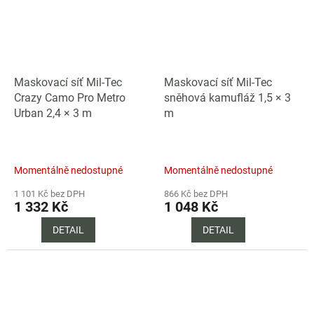
Maskovací síť Mil-Tec
Maskovací síť Mil-Tec
Crazy Camo Pro Metro
sněhová kamufláž 1,5 × 3
Urban 2,4 × 3 m
m
Momentálně nedostupné
Momentálně nedostupné
1 101 Kč bez DPH
866 Kč bez DPH
1 332 Kč
1 048 Kč
DETAIL
DETAIL