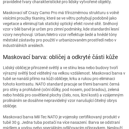
pravidelné tvary charakteristické pro lidsky vytvořené objekty.
Maskovací síť Crazy Camo Pro má třírozměrnou strukturu s volně
visícími proužky tkaniny, které se ve větru pohybují podobně jako
vegetace a eliminují tak statický optický efekt rovné sítě. Sněhový
vzor v bílé barvě je určen pro zimní podmínky, kde standardní lesní
vzory nevyhovují. Urban/Metro vzor reflektuje šedé a hnědé tóny
městské zástavby pro použití v urbanizovaném prostředí nebo v
industriálních areálech.
Maskovací barva: obličej a odkryté části kůže
Lidský obličej je přirozeně světlý a ve stínu lesa nebo budovy tvoří
výrazný světlý bod viditelný na velkou vzdálenost. Maskovací barva v
tubě se nanáší přímo na kůži obličeje, krku a rukou pro eliminaci
tohoto kontrastu. NATO standard pracuje se třemi barvami: černá
pro stíny a prohlubně (oční důlky, pod nosem, pod bradou), zelená
nebo hnědá pro osvětlené plochy (čelo, nos, lícní kosti) a vzájemným
prolínáním se dosáhne nepravidelný vzor narušující čitelný obrys
obličeje.
Maskovací barva Mil-Tec NATO je vojensky certifikovaný produkt v
tubě 30 g. Jedna tuba postačí na více nasazení. Barva se odstraní
mýdlem a vodou nebo speciálním odlíčovacím přípravkem. Neslouží