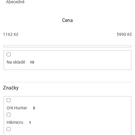
e
Abecedně
n
í
Cena
p
r
o
1162
Kč
5990
Kč
d
u
k
t
Na skladě
10
ů
Značky
Ork Hunter
5
Hikmicro
1