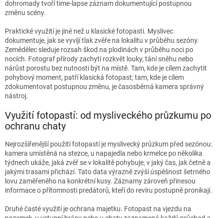
dohromady tvoří time-lapse záznam dokumentující postupnou
změnu scény.
Praktické využití je jiné než u klasické fotopasti. Myslivec
dokumentuje, jak se vyvíjí tlak zvěře na lokalitu v průběhu sezóny.
Zemědělec sleduje rozsah škod na plodinách v průběhu noci po
nocích. Fotograf přírody zachytí rozkvět louky, tání sněhu nebo
nárůst porostu bez nutnosti být na místě. Tam, kde je cílem zachytit
pohybový moment, patří klasická fotopast; tam, kde je cílem
zdokumentovat postupnou změnu, je časosběrná kamera správný
nástroj.
Využití fotopastí: od mysliveckého průzkumu po
ochranu chaty
Nejrozšířenější použití fotopastí je myslivecký průzkum před sezónou:
kamera umístěná na stezce, u napajedla nebo krmelce po několika
týdnech ukáže, jaká zvěř se v lokalitě pohybuje, v jaký čas, jak četně a
jakými trasami přichází. Tato data výrazně zvýší úspěšnost šetrného
lovu zaměřeného na konkrétní kusy. Záznamy zároveň přinesou
informace o přítomnosti predátorů, kteří do revíru postupně pronikají.
Druhé časté využití je ochrana majetku. Fotopast na vjezdu na
pozemek, u vstupní brány nebo u chaty zaznamená každý průchod a