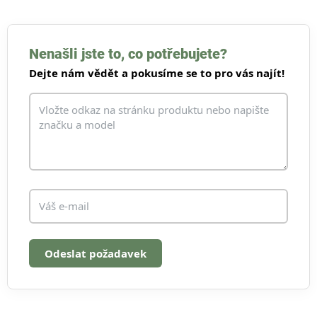
v
l
á
d
Nenašli jste to, co potřebujete?
a
Dejte nám vědět a pokusíme se to pro vás najít!
c
í
p
r
v
k
y
v
ý
p
i
s
u
Odeslat požadavek