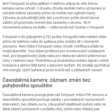
Wi-Fi fotopasti se přes aplikaci v telefonu připojí do sítě, kterou
kamera sama vytváří. V dosahu zhruba desítek metrů od kamery si
uživatel stáhne záznamy přímo do mobilu bez vyjímání karty.
Výhodou je pohodlnější sběr dat a možnost rychle zkontrolovat
záběry při průchodu revírem bez zastávky u stromu. Wi-Fi
neznamená přenos na dálku – stále musíte být fyzicky u fotopasti.
Fotopasti s 4G připojením (LTE) pošlou fotografii nebo náhled videa
přímo do telefonu nebo do aplikace přes mobilní síť v momentě
záznamu. Není třeba k fotopasti vůbec chodit: notifikace přijde na
mobil okamžitě. Toto řešení je klíčové pro monitorování vzdálených
míst, pro bezpečnostní účely nebo pro sledování aktivní přikrmovací
zóny v reálném čase. Podmínkou je dostatečný mobilní signál v místě
instalace a aktivní SIM karta s datovým tarifem. 4G modely spotřebují
více energie, výdrž baterie je proto kratší než u základních variant.
Časosběrná kamera: záznam změn bez
pohybového spouštění
Časosběrná kamera pracuje jinak než fotopast: místo PIR senzoru a
okamžitého spouštění pořizuje záběry v pravidelných nastavených
intervalech, bez ohledu na to, zda je před objektivem pohyb nebo ne.
Série záběrů pořízených v průběhu dnů, týdnů nebo měsíců pak