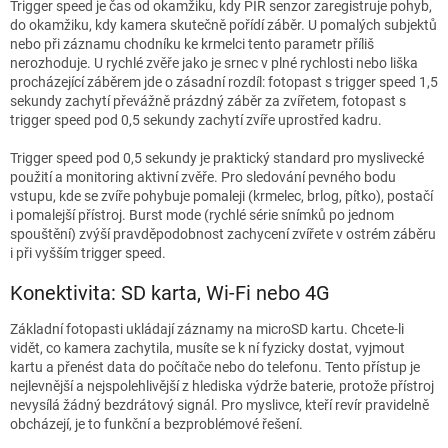
Trigger speed je čas od okamžiku, kdy PIR senzor zaregistruje pohyb,
do okamžiku, kdy kamera skutečně pořídí záběr. U pomalých subjektů
nebo při záznamu chodníku ke krmelci tento parametr příliš
nerozhoduje. U rychlé zvěře jako je srnec v plné rychlosti nebo liška
procházející záběrem jde o zásadní rozdíl: fotopast s trigger speed 1,5
sekundy zachytí převážně prázdný záběr za zvířetem, fotopast s
trigger speed pod 0,5 sekundy zachytí zvíře uprostřed kadru.
Trigger speed pod 0,5 sekundy je praktický standard pro myslivecké
použití a monitoring aktivní zvěře. Pro sledování pevného bodu
vstupu, kde se zvíře pohybuje pomaleji (krmelec, brlog, pítko), postačí
i pomalejší přístroj. Burst mode (rychlé série snímků po jednom
spouštění) zvýší pravděpodobnost zachycení zvířete v ostrém záběru
i při vyšším trigger speed.
Konektivita: SD karta, Wi-Fi nebo 4G
Základní fotopasti ukládají záznamy na microSD kartu. Chcete-li
vidět, co kamera zachytila, musíte se k ní fyzicky dostat, vyjmout
kartu a přenést data do počítače nebo do telefonu. Tento přístup je
nejlevnější a nejspolehlivější z hlediska výdrže baterie, protože přístroj
nevysílá žádný bezdrátový signál. Pro myslivce, kteří revír pravidelně
obcházejí, je to funkční a bezproblémové řešení.