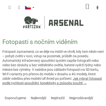
Přejít
NÁKUP
na
obsah
KOŠÍK
Fotopasti s nočním viděním
Fotopast zaznamená, co se děje na místě ve chvíli, kdy tam nikdo není
– pohyb zvěře v noci, vstup na pozemek, průběh na posedu.
Automatický infračervený spouštěcí systém zapíše fotografii nebo
video bez obsluhy a bez viditelného světla, baterie vydrží týdny nebo
měsíce bez výměny. V nabídce jsou základní fotopasti na SD kartu,
Wi-Fi varianty pro přenos do mobilu v dosahu a 4G modely, které
záběr odešlou přes mobilní síť ihned po pořízení.
Jak vybrat fotopast
podle rychlosti spouštění, konektivity a způsobu použití →
Ř
a
Doporučujeme
Nejlevnější
Nejdražší
Nejprodávanější
z