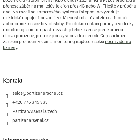
přenese záběr na majitelův telefon přes 4G nebo Wi-Fi ještě v průběhu
dne. Na rozdíl od kamerového systému fotopast nevyžaduje
elektrické napájení, nevadí jí vzdálenost od sítě ani zima a funguje
autonomně měsíce bez obsluhy. Pro dokumentaci přírody a vědecký
monitoring jsou fotopasti nezastupitelné: zvěř se před kamerou
chová přirozeně, protože ji neslyší, nevidí a neucítí. Celý sortiment
zařízení pro noční vidění a monitoring najdete v sekci
noční vidění a
kamery
.
Z
á
p
a
Kontakt
t
í
sales
@
partizanarsenal.cz
+420 776 345 933
PartizanArsenal.Czech
partizanarsenal.cz