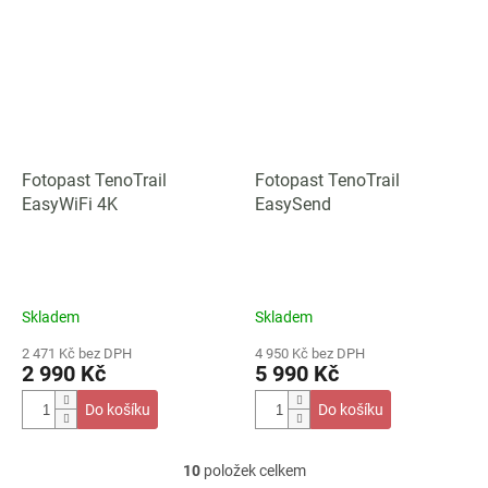
Fotopast TenoTrail
Fotopast TenoTrail
EasyWiFi 4K
EasySend
Skladem
Skladem
2 471 Kč bez DPH
4 950 Kč bez DPH
2 990 Kč
5 990 Kč
Do košíku
Do košíku
10
položek celkem
O