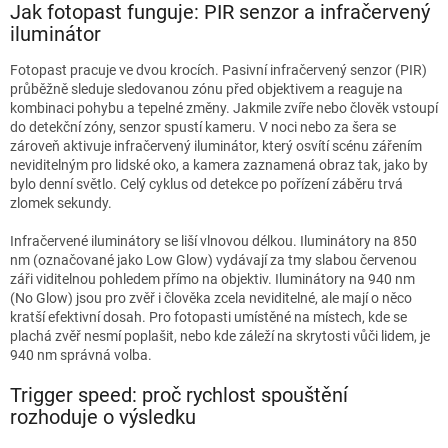
Jak fotopast funguje: PIR senzor a infračervený
iluminátor
Fotopast pracuje ve dvou krocích. Pasivní infračervený senzor (PIR)
průběžně sleduje sledovanou zónu před objektivem a reaguje na
kombinaci pohybu a tepelné změny. Jakmile zvíře nebo člověk vstoupí
do detekční zóny, senzor spustí kameru. V noci nebo za šera se
zároveň aktivuje infračervený iluminátor, který osvítí scénu zářením
neviditelným pro lidské oko, a kamera zaznamená obraz tak, jako by
bylo denní světlo. Celý cyklus od detekce po pořízení záběru trvá
zlomek sekundy.
Infračervené iluminátory se liší vlnovou délkou. Iluminátory na 850
nm (označované jako Low Glow) vydávají za tmy slabou červenou
záři viditelnou pohledem přímo na objektiv. Iluminátory na 940 nm
(No Glow) jsou pro zvěř i člověka zcela neviditelné, ale mají o něco
kratší efektivní dosah. Pro fotopasti umístěné na místech, kde se
plachá zvěř nesmí poplašit, nebo kde záleží na skrytosti vůči lidem, je
940 nm správná volba.
Trigger speed: proč rychlost spouštění
rozhoduje o výsledku