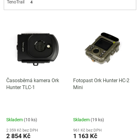
TenoTrail
4
V
ý
p
i
s
p
r
o
d
Časosběrná kamera Ork
Fotopast Ork Hunter HC-2
u
Hunter TLC-1
Mini
k
t
ů
Skladem
(10 ks)
Skladem
(19 ks)
2 359 Kč bez DPH
961 Kč bez DPH
2 854 Kč
1 163 Kč