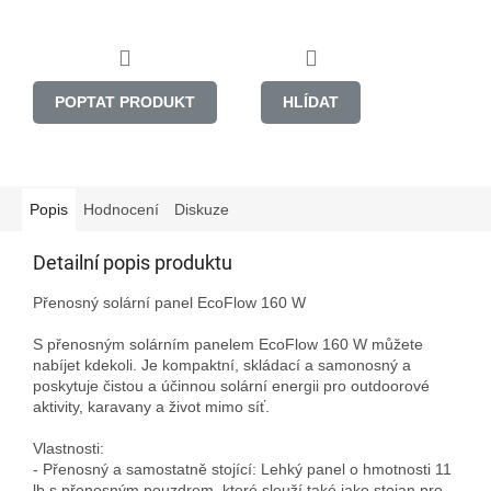
POPTAT PRODUKT
HLÍDAT
Popis
Hodnocení
Diskuze
Detailní popis produktu
Přenosný solární panel EcoFlow 160 W

S přenosným solárním panelem EcoFlow 160 W můžete 
nabíjet kdekoli. Je kompaktní, skládací a samonosný a 
poskytuje čistou a účinnou solární energii pro outdoorové 
aktivity, karavany a život mimo síť.

Vlastnosti:

- Přenosný a samostatně stojící: Lehký panel o hmotnosti 11 
lb s přenosným pouzdrem, které slouží také jako stojan pro 