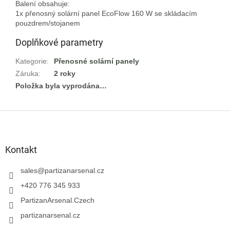
Balení obsahuje:

1x přenosný solární panel EcoFlow 160 W se skládacím 
Doplňkové parametry
Kategorie
:
Přenosné solární panely
Záruka
:
2 roky
Položka byla vyprodána…
Z
á
p
a
Kontakt
t
í
sales
@
partizanarsenal.cz
+420 776 345 933
PartizanArsenal.Czech
partizanarsenal.cz