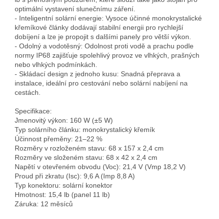
optimální vystavení slunečnímu záření.

- Inteligentní solární energie: Vysoce účinné monokrystalické 
křemíkové články dodávají stabilní energii pro rychlejší 
dobíjení a lze je propojit s dalšími panely pro větší výkon.

- Odolný a vodotěsný: Odolnost proti vodě a prachu podle 
normy IP68 zajišťuje spolehlivý provoz ve vlhkých, prašných 
nebo vlhkých podmínkách.

- Skládací design z jednoho kusu: Snadná přeprava a 
instalace, ideální pro cestování nebo solární nabíjení na 
cestách.

Specifikace:

Jmenovitý výkon: 160 W (±5 W)

Typ solárního článku: monokrystalický křemík

Účinnost přeměny: 21–22 %

Rozměry v rozloženém stavu: 68 x 157 x 2,4 cm

Rozměry ve složeném stavu: 68 x 42 x 2,4 cm

Napětí v otevřeném obvodu (Voc): 21,4 V (Vmp 18,2 V)

Proud při zkratu (Isc): 9,6 A (Imp 8,8 A)

Typ konektoru: solární konektor

Hmotnost: 15,4 lb (panel 11 lb)

Záruka: 12 měsíců
