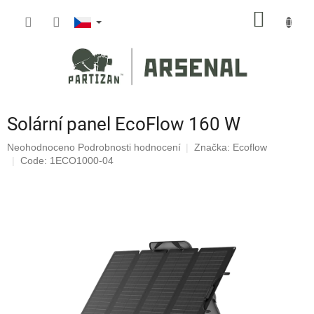
Přejít
NÁKUP
na
obsah
KOŠÍK
Solární panel EcoFlow 160 W
Průměrné
Neohodnoceno
Podrobnosti hodnocení
Značka:
Ecoflow
hodnocení
Code: 1ECO1000-04
produktu
je
0,0
z
5
hvězdiček.