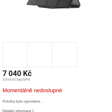
7 040 Kč
5 818 Kč bez DPH
Měrná
Momentálně nedostupné
cena:
Položka byla vyprodána…
Detailní informace