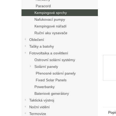
n
Paracord
e
Kempingové sprchy
l
Nafukovací pumpy
Kempingové nářadí
Ruční aku vysavače
Oblečení
Tašky a batohy
Fotovoltaika a osvětlení
Ostrovní solární systémy
Solární panely
Přenosné solární panely
Fixed Solar Panels
Powerbanky
Bateriové generátory
Taktická výstroj
Noční vidění
Popi
Termovize