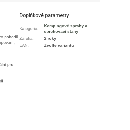
Doplňkové parametry
Kempingové sprchy a
Kategorie
:
sprchovací stany
o pohodlí 
Záruka
:
2 roky
mpování, 
EAN
:
Zvolte variantu
lní pro 
i 