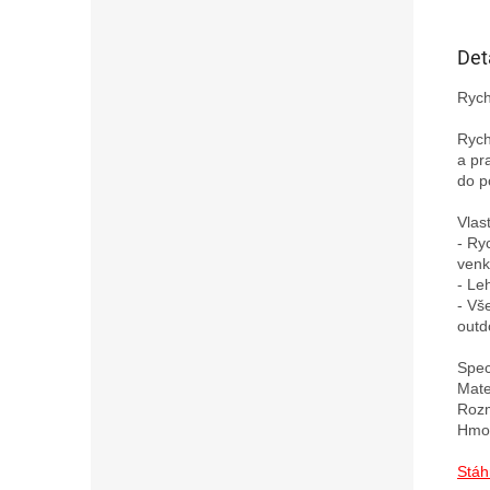
Det
Rych
Rych
a pr
do p
Vlast
- Ry
venko
- Le
- Vš
outdo
Speci
Mate
Rozm
Hmot
Stáh