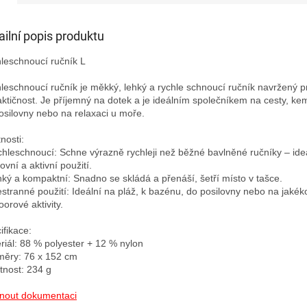
ailní popis produktu
leschnoucí ručník L

leschnoucí ručník je měkký, lehký a rychle schnoucí ručník navržený pr
aktičnost. Je příjemný na dotek a je ideálním společníkem na cesty, ke
osilovny nebo na relaxaci u moře.

nosti:

chleschnoucí: Schne výrazně rychleji než běžné bavlněné ručníky – ideá
vní a aktivní použití.

hký a kompaktní: Snadno se skládá a přenáší, šetří místo v tašce.

estranné použití: Ideální na pláž, k bazénu, do posilovny nebo na jakékol
orové aktivity.

fikace:

riál: 88 % polyester + 12 % nylon

ěry: 76 x 152 cm

nost: 234 g

nout dokumentaci