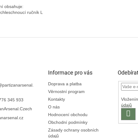
ní obsahuje:

Informace pro vás
Odebírat
Doprava a platba
@
partizanarsenal.
Věrnostní program
Vložením
Kontakty
776 345 933
údajů
O nás
zanArsenal.Czech
PŘI
Hodnocení obchodu
anarsenal.cz
SE
Obchodní podmínky
Zásady ochrany osobních
údajů