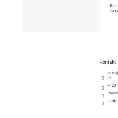
Bale
Z
á
p
a
t
Kontakt
í
sales
cz
+420 
Parti
partiz