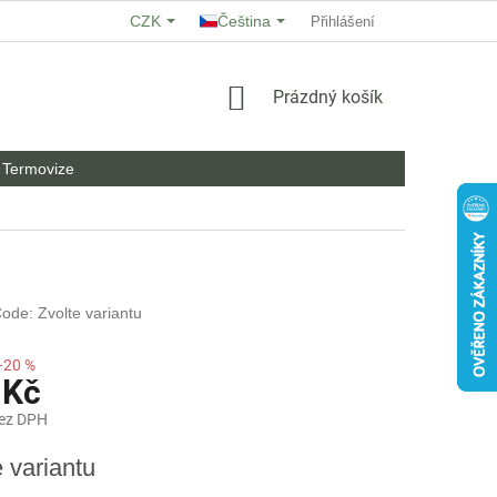
CZK
Čeština
O NÁS
HODNOCENÍ OBCHODU
Přihlášení
OBCHODNÍ PODMÍNKY
NÁKUPNÍ
Prázdný košík
KOŠÍK
Termovize
ode: Zvolte variantu
–20 %
 Kč
bez DPH
e variantu