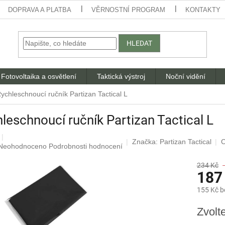
DOPRAVA A PLATBA
VĚRNOSTNÍ PROGRAM
KONTAKTY
HLEDAT
Fotovoltaika a osvětlení
Taktická výstroj
Noční vidění
ychleschnoucí ručník Partizan Tactical L
leschnoucí ručník Partizan Tactical L
Značka:
Partizan Tactical
C
Průměrné
Neohodnoceno
Podrobnosti hodnocení
hodnocení
produktu
234 Kč
187
je
0,0
155 Kč 
z
5
Měrná
Zvolt
hvězdiček.
cena: