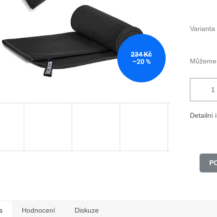
Varianta
234 Kč
Můžeme d
–20 %
Detailní
P
s
Hodnocení
Diskuze