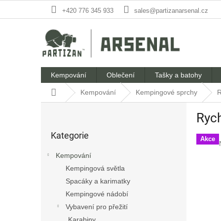
Přejít
+420 776 345 933
sales@partizanarsenal.cz
na
obsah
Kempování
Oblečení
Tašky a batohy
Domů
Kempování
Kempingové sprchy
R
P
Rych
o
Přeskočit
s
Kategorie
kategorie
t
Akce
r
Kempování
a
Kempingová světla
n
Spacáky a karimatky
n
í
Kempingové nádobí
p
Vybavení pro přežití
a
Karabiny