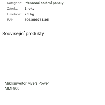
Kategorie
:
Přenosné solární panely
Záruka
:
2 roky
Hmotnost
:
7.9 kg
EAN
:
5061099731195
Související produkty
Mikroinvertor Myers Power
MMI-800