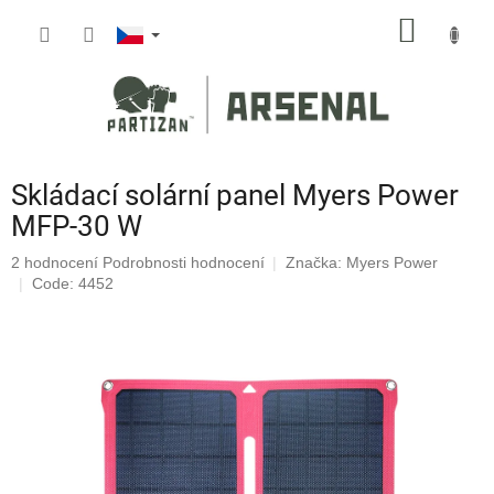
Přejít
NÁKUP
na
obsah
KOŠÍK
Skládací solární panel Myers Power
MFP-30 W
Průměrné
2 hodnocení
Podrobnosti hodnocení
Značka:
Myers Power
hodnocení
Code: 4452
produktu
je
5,0
z
5
hvězdiček.