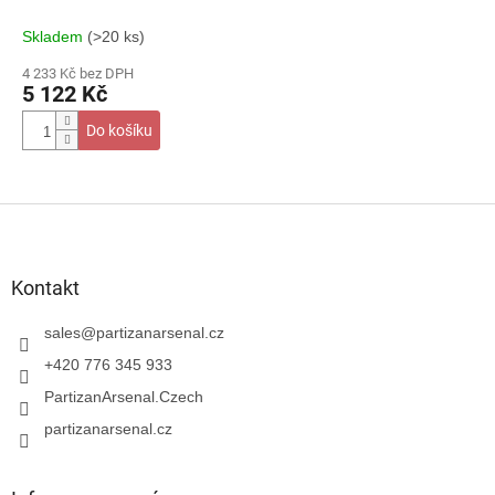
Skladem
(>20 ks)
4 233 Kč bez DPH
5 122 Kč
Do košíku
Z
á
p
a
Kontakt
t
í
sales
@
partizanarsenal.cz
+420 776 345 933
PartizanArsenal.Czech
partizanarsenal.cz