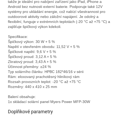
takže je ideální pro nabíjení zařízení jako iPad, iPhone a 
Android bez nutnosti externí baterie. Podporuje také 12V 
systémy pro ukládání energie, což nabízí všestrannost pro 
outdoorové aktivity nebo záložní napájení. Je odolný a 
flexibilní, funguje v extrémních teplotách (-20 °C až +75 °C) a 
zajišťuje špičkový výkon kdekoli. 

Specifikace:

Špičkový výkon: 30 W + 5 %

Napětí v otevřeném obvodu: 11,52 V + 5 %

Špičkové napětí: 9,6 V + 5 %

Špičkový proud: 3,12 A + 5 %

Zkratový proud: 3,43 A + 5 %

Účinnost přeměny: ≥24 %

Typ solárního článku: HPBC 182*46/16 v sérii

Rám: eloxovaný prachotěsný hliníkový rám

Rozsah provozních teplot: -20 °C až +75 °C

Rozměry: 440 x 410 x 25 mm

Balení obsahuje:

Doplňkové parametry