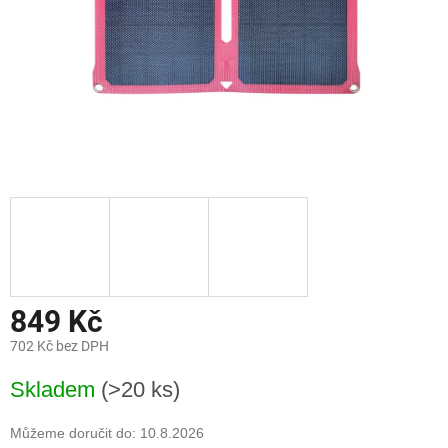
849 Kč
702 Kč bez DPH
Měrná
Skladem
(>20 ks)
cena:
Můžeme doručit do:
10.8.2026