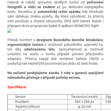
Habrok je nabitý spoustou skvělých funkcí od
pořizování
fotografií a videí se zvukem
až po sledování nejteplejšího
bodu. Novinkou je
automatický režim spánku
, kdy binokulár
sám detekuje změnu polohy, dle které vyhodnotí, že přístroj
není používán a zhasne obrazovku, čímž šetří baterii. Nabízí i
připojení skrze propojovací kabel či aplikaci HIKMICRO Sight.
Přináší komfort s
designem klasického denního binokuláru
,
ergonomickým tvarem
a možností pohodlného upevnění na
krk díky
odlehčenému tělu
. Samozřejmostí je možnost
umístění na stativ, v tomto případě pomocí přiloženého
adaptéru. Přístroj napájí dvě výměnné baterie 18650 a
poskytují tak nepřetržité pozorování po dobu až šesti hodin.
Na zařízení poskytujeme záruku 3 roky a garanci zapůjčení
náhradního přístroje v případě potřeby servisu.
Specifikace:
Senzor
Termovizní modul
Dig
Rozlišení
384 × 288 px
256
Teplotní citlivost
≦ 20 mK