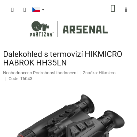
Přejít
NÁKUP
na
obsah
KOŠÍK
Dalekohled s termovizí HIKMICRO
HABROK HH35LN
Průměrné
Neohodnoceno
Podrobnosti hodnocení
Značka:
Hikmicro
hodnocení
Code: T6043
produktu
je
0,0
z
5
hvězdiček.