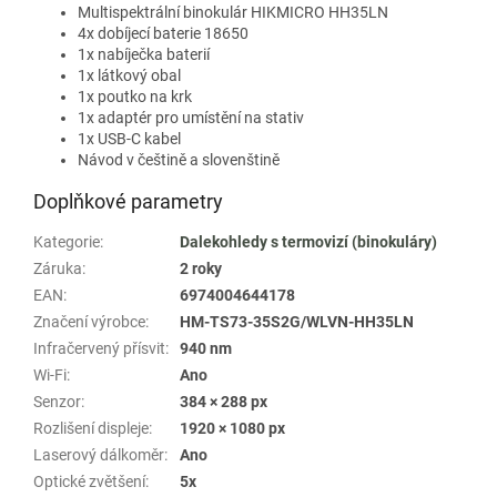
Multispektrální binokulár HIKMICRO HH35LN
4x dobíjecí baterie 18650
1x nabíječka baterií
1x látkový obal
1x poutko na krk
1x adaptér pro umístění na stativ
1x USB-C kabel
Návod v češtině a slovenštině
Doplňkové parametry
Kategorie
:
Dalekohledy s termovizí (binokuláry)
Záruka
:
2 roky
EAN
:
6974004644178
Značení výrobce
:
HM-TS73-35S2G/WLVN-HH35LN
Infračervený přísvit
:
940 nm
Wi-Fi
:
Ano
Senzor
:
384 × 288 px
Rozlišení displeje
:
1920 × 1080 px
Laserový dálkoměr
:
Ano
Optické zvětšení
:
5x