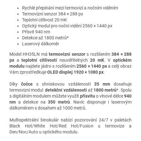
Rychlé přepínání mezi termovizí a nočním viděním
Termovizní senzor 384 × 288 px
Teplotní citlivost 20 mK
Optický modul pro noční vidění 2560 × 1440 px
Přísvit 940 nm
Detekce až 1800 metrů*
Laserový dálkoměr
Model HH35LN má
termovizní senzor
s rozlišením
384 × 288
px
a
teplotní citlivostí
neuvěřitelných
20 mK
. V
optickém
modulu
najdete jádro s rozlišením
2560 × 1440 px
a celý obraz
Vám zprostředkuje
OLED displej 1920 × 1080 px
.
Díky
čočce
s ohniskovou vzdáleností
35 mm
dosahuje
termovizní modul
detekční vzdálenosti
až
1800 metrů
*.
Spolu
s digitálním modulem můžete využít
přísvitu
o vlnové délce
94
0
nm
a detekce na
350 metrů
. Navíc disponuje i laserovým
dálkoměrem s dosahem až 1000 metrů.
Multispektrální binokulár nabízí pozorování 24/7 v paletách
Black Hot/White Hot/Red Hot/Fusion u termovize a
Den/Noc/Auto u optického modulu.