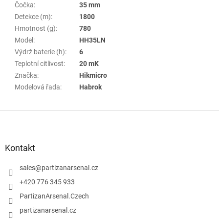
Čočka
:
35 mm
Detekce (m)
:
1800
Hmotnost (g)
:
780
Model
:
HH35LN
Výdrž baterie (h)
:
6
Teplotní citlivost
:
20 mK
Značka
:
Hikmicro
Modelová řada
:
Habrok
Z
á
p
a
Kontakt
t
í
sales
@
partizanarsenal.cz
+420 776 345 933
PartizanArsenal.Czech
partizanarsenal.cz