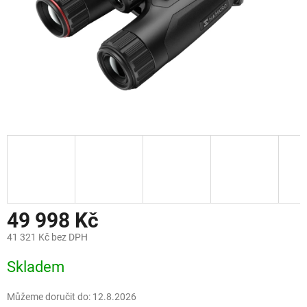
49 998 Kč
41 321 Kč bez DPH
Měrná
Skladem
cena:
Můžeme doručit do:
12.8.2026