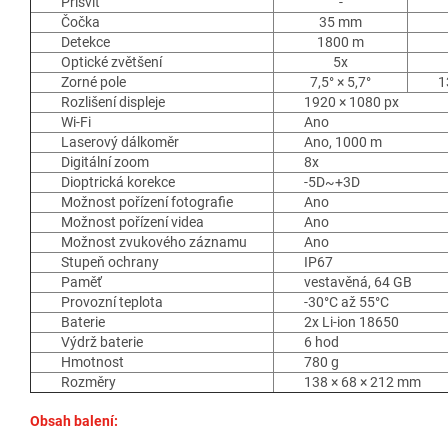
Přísvit
-
Čočka
35 mm
Detekce
1800 m
Optické zvětšení
5x
Zorné pole
7,5° × 5,7°
1
Rozlišení displeje
1920 × 1080 px
Wi-Fi
Ano
Laserový dálkoměr
Ano, 1000 m
Digitální zoom
8x
Dioptrická korekce
-5D~+3D
Možnost pořízení fotografie
Ano
Možnost pořízení videa
Ano
Možnost zvukového záznamu
Ano
Stupeň ochrany
IP67
Paměť
vestavěná, 64 GB
Provozní teplota
-30°C až 55°C
Baterie
2x Li-ion 18650
Výdrž baterie
6 hod
Hmotnost
780 g
Rozměry
138 × 68 × 212 mm
Obsah balení: