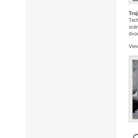
Troj
Tec
scén
dvo
Vlev