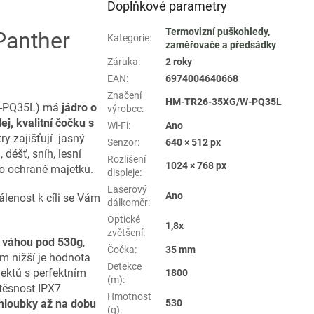
Doplňkové parametry
Termovizní puškohledy,
Panther
Kategorie
:
zaměřovače a předsádky
Záruka
:
2 roky
EAN
:
6974004640668
Značení
HM-TR26-35XG/W-PQ35L
W-PQ35L) má
jádro o
výrobce
:
j, kvalitní čočku s
Wi-Fi
:
Ano
ry zajišťují jasný
Senzor
:
640 × 512 px
déšť, sníh, lesní
Rozlišení
1024 × 768 px
bo ochraně majetku.
displeje
:
Laserový
Ano
álenost k cíli se Vám
dálkoměr
:
Optické
1,8x
zvětšení
:
 váhou pod 530g
,
Čočka
:
35 mm
m nižší je hodnota
Detekce
ektů s perfektním
1800
(m)
:
těsnost IPX7
Hmotnost
 hloubky až na dobu
530
(g)
: