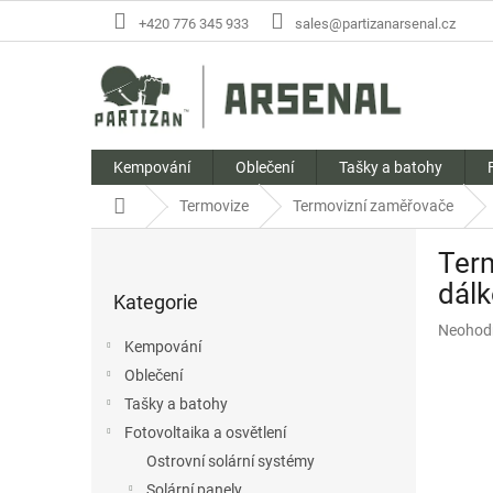
Přejít
+420 776 345 933
sales@partizanarsenal.cz
na
obsah
Kempování
Oblečení
Tašky a batohy
Domů
Termovize
Termovizní zaměřovače
P
Ter
o
Přeskočit
s
dál
Kategorie
kategorie
t
Průměr
Neohod
r
Kempování
hodnoc
a
produkt
Oblečení
n
je
Tašky a batohy
n
0,0
í
Fotovoltaika a osvětlení
z
p
5
Ostrovní solární systémy
hvězdič
a
Solární panely