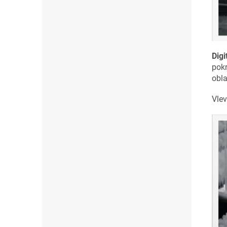
Digi
pokr
obla
Vlev