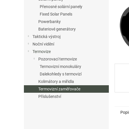
n
Přenosné solární panely
e
Fixed Solar Panels
l
Powerbanky
Bateriové generátory
Taktická výstroj
Noční vidění
Termovize
Pozorovací termovize
Termovizní monokuláry
Dalekohledy s termovizí
Kolimátory a mířidla
Termovizní zaměřovače
Příslušenství
Popi