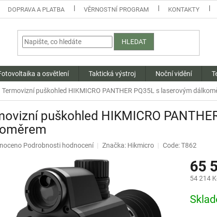
DOPRAVA A PLATBA
VĚRNOSTNÍ PROGRAM
KONTAKTY
HLEDAT
Fotovoltaika a osvětlení
Taktická výstroj
Noční vidění
T
Termovizní puškohled HIKMICRO PANTHER PQ35L s laserovým dálkom
movizní puškohled HIKMICRO PANTHER
koměrem
né
noceno
Podrobnosti hodnocení
Značka:
Hikmicro
Code: T862
ení
65 
u
54 214 K
Měrná
Skla
cena:
ek.