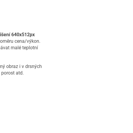
zlišení 640x512px
 poměru cena/výkon.
ávat malé teplotní
ný obraz i v drsných
 porost atd.