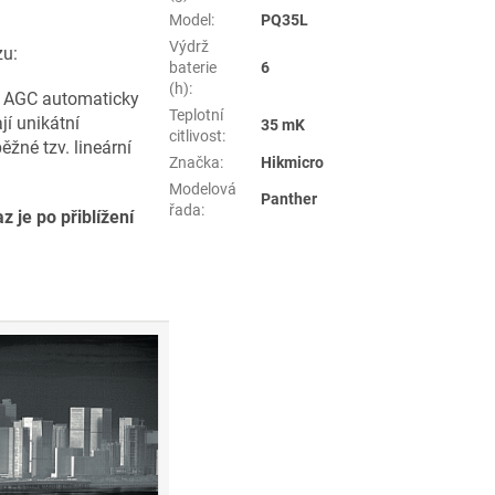
Model
:
PQ35L
Výdrž
zu:
baterie
6
(h)
:
e AGC automaticky
Teplotní
 unikátní
35 mK
citlivost
:
̌né tzv. lineární
Značka
:
Hikmicro
Modelová
Panther
řada
:
 je po přiblížení