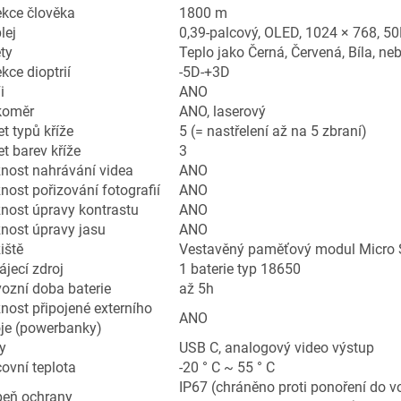
ekce člověka
1800 m
lej
0,39-palcový, OLED, 1024 × 768, 5
ty
Teplo jako Černá, Červená, Bíla, ne
kce dioptrií
-5D-+3D
i
ANO
koměr
ANO, laserový
t typů kříže
5 (= nastřelení až na 5 zbraní)
t barev kříže
3
nost nahrávání videa
ANO
ost pořizování fotografií
ANO
nost úpravy kontrastu
ANO
nost úpravy jasu
ANO
iště
Vestavěný paměťový modul Micro 
jecí zdroj
1 baterie typ 18650
ozní doba baterie
až 5h
ost připojené externího
ANO
oje (powerbanky)
y
USB C, analogový video výstup
ovní teplota
-20 ° C ~ 55 ° C
IP67 (chráněno proti ponoření do v
peň ochrany