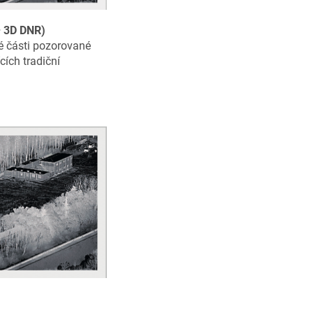
– 3D DNR)
é části pozorované
cích tradiční