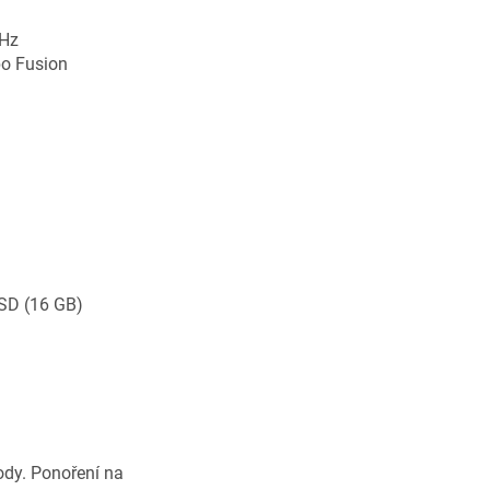
0Hz
bo Fusion
SD (16 GB)
ody. Ponoření na