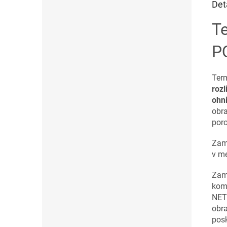
Det
T
P
Ter
rozl
ohn
obra
poro
Zam
v me
Zam
komp
NETD
obr
pos