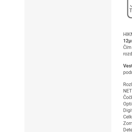
HIK
12
µ
Čím 
rozd
Vest
podm
Rozl
NE
Čoč
Opti
Digi
Celk
Zorn
Det