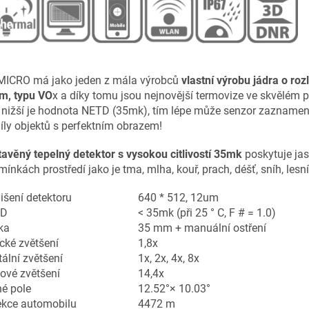
MICRO má jako jeden z mála výrobců
vlastní výrobu jádra o ro
m, typu VO
x a díky tomu jsou nejnovější termovize ve skvělém
nižší je hodnota NETD (35mk), tím lépe může senzor zaznamen
íly objektů s perfektním obrazem!
avěný tepelný detektor s vysokou citlivostí 35mk
poskytuje jas
ínkách prostředí jako je tma, mlha, kouř, prach, déšť, sníh, lesní
išení detektoru
640 * 512, 12um
TD
< 35mk (při 25 ° C, F # = 1.0)
ka
35 mm + manuální ostření
cké zvětšení
1,8x
tální zvětšení
1x, 2x, 4x, 8x
ové zvětšení
14,4x
é pole
12.52°× 10.03°
ekce automobilu
4472 m