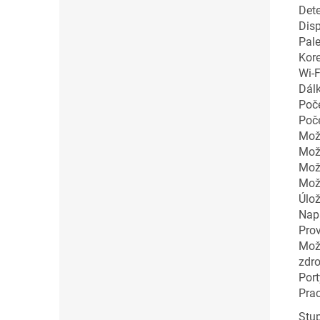
Det
Disp
Pale
Kore
Wi-F
Dál
Poče
Poče
Mož
Možn
Mož
Mož
Úlož
Napá
Prov
Možn
zdr
Port
Prac
Stu