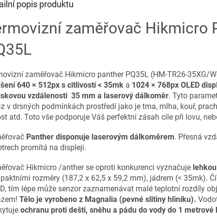
ailní popis produktu
ermovizní zaměřovač Hikmicro 
Q35L
movizní zaměřovač Hikmicro panther PQ35L (HM-TR26-35XG/
išení 640 × 512px
s citlivostí < 35mk
a
1024 × 768px OLED disple
iskovou vzdáleností 35 mm a laserový dálkoměr
. Tyto paramet
z v drsných podmínkách prostředí jako je tma, mlha, kouř, prach, 
st atd. Toto vše podporuje Váš perfektní zásah cíle při lovu, ne
ěřovač
Panther disponuje laserovým dálkoměrem
. Přesná vzd
trech promítá na displeji.
ěřovač Hikmicro /anther se oproti konkurenci vyznačuje
lehkou
aktními rozměry (187,2 x 62,5 x 59,2 mm), jádrem (< 35mk). Čí
, tím lépe může senzor zaznamenávat malé teplotní rozdíly obj
azem!
Tělo je vyrobeno z Magnalia (pevné slitiny hliníku).
Vodo
kytuje
ochranu proti dešti, sněhu a pádu do vody do 1 metrové