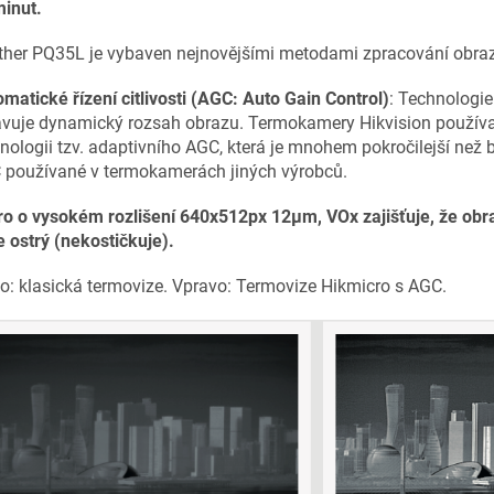
minut.
ther PQ35L je vybaven nejnovějšími metodami zpracování obra
matické řízení citlivosti (AGC: Auto Gain Control)
: Technologi
vuje dynamický rozsah obrazu. Termokamery Hikvision používají
nologii tzv. adaptivního AGC, která je mnohem pokročilejší než běz
používané v termokamerách jiných výrobců.
o o vysokém rozlišení 640x512px 12µm, VOx zajišťuje, že obraz
e ostrý (nekostičkuje).
o: klasická termovize. Vpravo: Termovize Hikmicro s AGC.