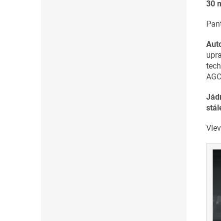
30 
Pan
Auto
upra
tech
AGC 
Jádr
stál
Vlev