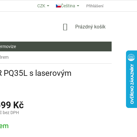
CZK
Čeština
O NÁS
HODNOCENÍ OBCHODU
OBCHODNÍ PODMÍNKY
Přihlášení
ZÁ
NÁKUPNÍ
Prázdný košík
KOŠÍK
ermovize
ěrem
 PQ35L s laserovým
599 Kč
č bez DPH
dem