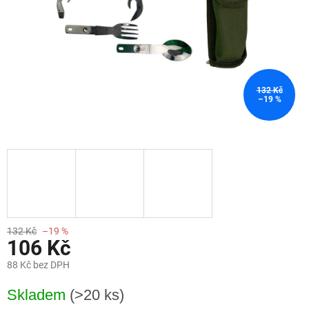
132 Kč
–19 %
132 Kč
–19 %
106 Kč
88 Kč bez DPH
Měrná
Skladem
(>20 ks)
cena: