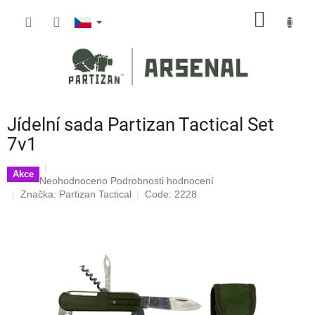
Přejít
NÁKUP
na
obsah
KOŠÍK
Jídelní sada Partizan Tactical Set
7v1
Akce
Průměrné
Neohodnoceno
Podrobnosti hodnocení
hodnocení
Značka:
Partizan Tactical
Code: 2228
produktu
je
0,0
z
5
hvězdiček.