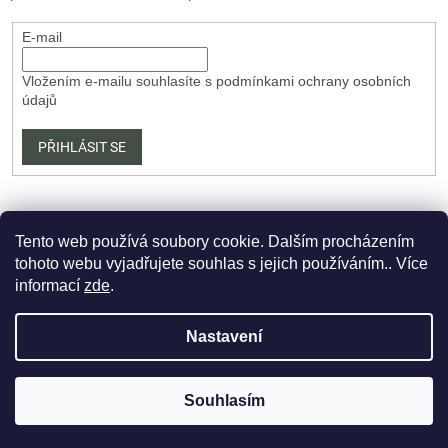
E-mail
Vložením e-mailu souhlasíte s
podmínkami ochrany osobních
údajů
PŘIHLÁSIT SE
Tento web používá soubory cookie. Dalším procházením
tohoto webu vyjadřujete souhlas s jejich používáním.. Více
informací
zde
.
Vytvořil Shoptet Premium
Nastavení
Copyright 2026
PartizanArsenal.cz
. Všechna práva vyhrazena.
Souhlasím
Upravit nastavení cookies