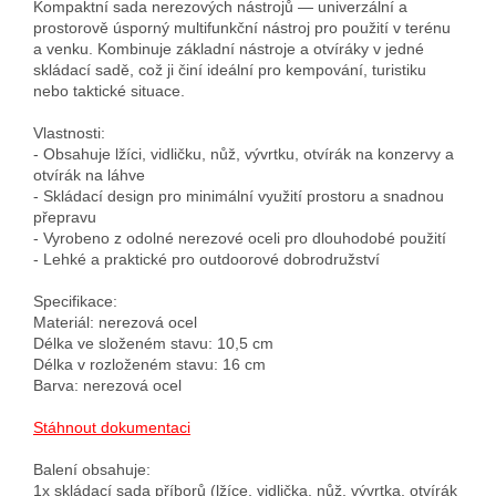
Kompaktní sada nerezových nástrojů — univerzální a 
prostorově úsporný multifunkční nástroj pro použití v terénu 
a venku. Kombinuje základní nástroje a otvíráky v jedné 
skládací sadě, což ji činí ideální pro kempování, turistiku 
nebo taktické situace.

Vlastnosti:

- Obsahuje lžíci, vidličku, nůž, vývrtku, otvírák na konzervy a 
otvírák na láhve

- Skládací design pro minimální využití prostoru a snadnou 
přepravu

- Vyrobeno z odolné nerezové oceli pro dlouhodobé použití

- Lehké a praktické pro outdoorové dobrodružství

Specifikace:

Materiál: nerezová ocel

Délka ve složeném stavu: 10,5 cm

Délka v rozloženém stavu: 16 cm

Barva: nerezová ocel

Stáhnout dokumentaci
Balení obsahuje:

1x skládací sada příborů (lžíce, vidlička, nůž, vývrtka, otvírák 