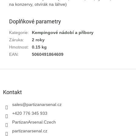
Doplňkové parametry
Kategorie
:
Kempingové nádobí a příbory
Záruka
:
2 roky
Hmotnost
:
0.15 kg
EAN
:
5060491864609
Z
á
p
a
Kontakt
t
í
sales
@
partizanarsenal.cz
+420 776 345 933
PartizanArsenal.Czech
partizanarsenal.cz