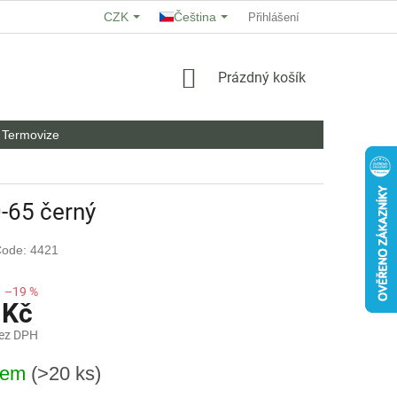
CZK
Čeština
O NÁS
HODNOCENÍ OBCHODU
Přihlášení
OBCHODNÍ PODMÍNKY
NÁKUPNÍ
Prázdný košík
KOŠÍK
Termovize
0-65 černý
ode: 4421
–19 %
 Kč
bez DPH
dem
(>20 ks)