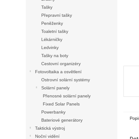
n
Tašky
e
Přepravní tašky
l
Peněženky
Toaletní tašky
Lékárničky
Ledvinky
Tašky na boty
Cestovní organizéry
Fotovoltaika a osvětlení
Ostrovní solární systémy
Solární panely
Přenosné solární panely
Fixed Solar Panels
Powerbanky
Popi
Bateriové generátory
Taktická výstroj
Noční vidění
Det