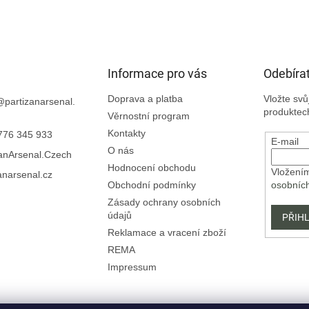
Informace pro vás
Odebírat
Doprava a platba
Vložte sv
@
partizanarsenal.
produktec
Věrnostní program
Kontakty
776 345 933
E-mail
O nás
zanArsenal.Czech
Hodnocení obchodu
Vložením
anarsenal.cz
Obchodní podmínky
osobníc
Zásady ochrany osobních
údajů
PŘIHL
Reklamace a vracení zboží
REMA
Impressum