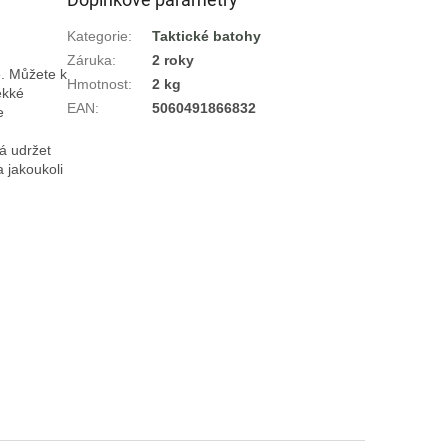
Kategorie
:
Taktické batohy
Záruka
:
2 roky
. Můžete k 
Hmotnost
:
2 kg
kké 
EAN
:
5060491866832
 
 udržet 
 jakoukoli 