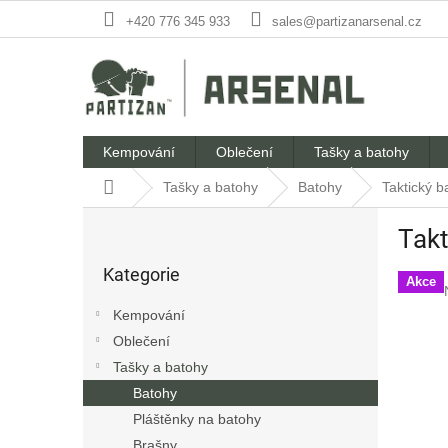
Přejít
+420 776 345 933
sales@partizanarsenal.cz
na
obsah
Kempování
Oblečení
Tašky a batohy
Domů
Tašky a batohy
Batohy
Taktický b
P
Takt
o
Přeskočit
s
Kategorie
kategorie
t
Akce
r
Kempování
a
Oblečení
n
Tašky a batohy
n
í
Batohy
p
Pláštěnky na batohy
a
Brašny