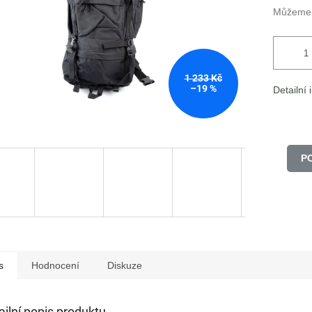
Můžeme d
1 233 Kč
–19 %
Detailní
P
s
Hodnocení
Diskuze
ailní popis produktu