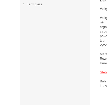
Termovize
Velk
Velk
němu
ergo
zabu
pově
tvar
výzvu
Mate
Rozm
Hmot
Stáh
Bale