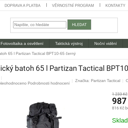
DOPRAVA A PLATBA
VĚRNOSTNÍ PROGRAM
KONTAKTY
HLEDAT
Fotovoltaika a osvětlení
Taktická výstroj
Noční vidění
atoh 65 l Partizan Tactical BPT10-65 černý
ický batoh 65 l Partizan Tactical BPT1
Značka:
Partizan Tactical
C
Průměrné
Neohodnoceno
Podrobnosti hodnocení
hodnocení
produktu
1 233 Kč
987
je
0,0
816 Kč 
z
5
Měrná
Skla
hvězdiček.
cena: