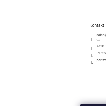
Z
á
p
a
t
Kontakt
í
sales
cz
+420 
Parti
partiz