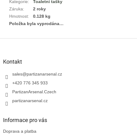
Kategorie
:
Toaletní tašky
Záruka
:
2 roky
Hmotnost
:
0.128 kg
Položka byla vyprodána…
Z
á
p
a
Kontakt
t
í
sales
@
partizanarsenal.cz
+420 776 345 933
PartizanArsenal.Czech
partizanarsenal.cz
Informace pro vás
Doprava a platba