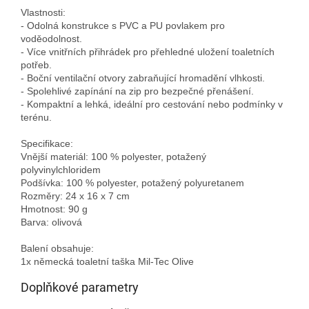
Vlastnosti:

- Odolná konstrukce s PVC a PU povlakem pro 
voděodolnost.

- Více vnitřních přihrádek pro přehledné uložení toaletních 
potřeb.

- Boční ventilační otvory zabraňující hromadění vlhkosti.

- Spolehlivé zapínání na zip pro bezpečné přenášení.

- Kompaktní a lehká, ideální pro cestování nebo podmínky v 
terénu.

Specifikace:

Vnější materiál: 100 % polyester, potažený 
polyvinylchloridem

Podšívka: 100 % polyester, potažený polyuretanem

Rozměry: 24 x 16 x 7 cm

Hmotnost: 90 g

Barva: olivová

Balení obsahuje:

Doplňkové parametry