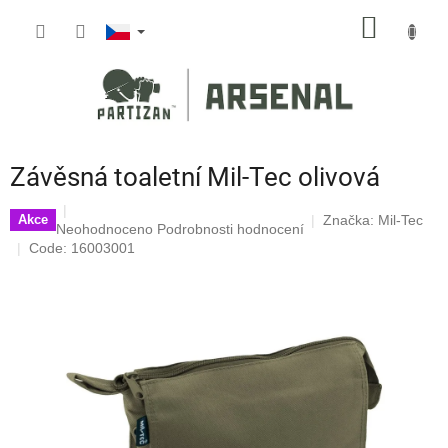
Přejít
NÁKUP
na
obsah
KOŠÍK
Závěsná toaletní Mil-Tec olivová
Značka:
Mil-Tec
Akce
Průměrné
Neohodnoceno
Podrobnosti hodnocení
hodnocení
Code: 16003001
produktu
je
0,0
z
5
hvězdiček.