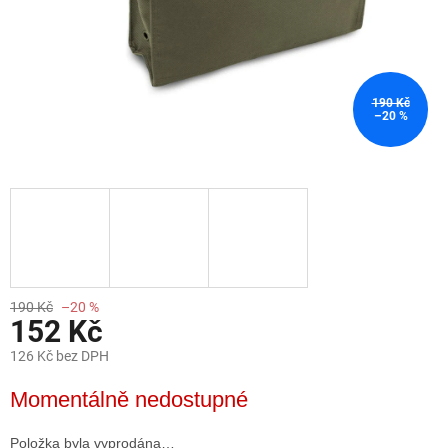
190 Kč
–20 %
190 Kč
–20 %
152 Kč
126 Kč bez DPH
Měrná
Momentálně nedostupné
cena:
Položka byla vyprodána…