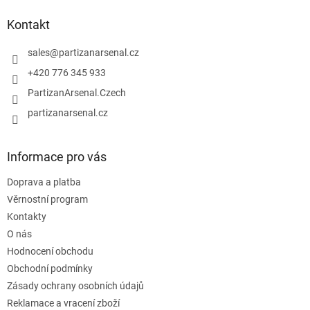
p
a
Kontakt
t
í
sales
@
partizanarsenal.cz
+420 776 345 933
PartizanArsenal.Czech
partizanarsenal.cz
Informace pro vás
Doprava a platba
Věrnostní program
Kontakty
O nás
Hodnocení obchodu
Obchodní podmínky
Zásady ochrany osobních údajů
Reklamace a vracení zboží