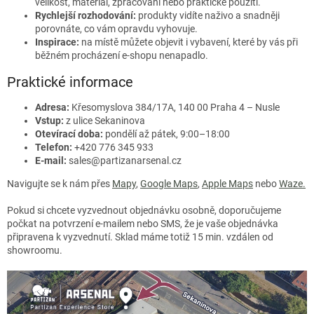
velikost, materiál, zpracování nebo praktické použití.
Rychlejší rozhodování:
produkty vidíte naživo a snadněji
porovnáte, co vám opravdu vyhovuje.
Inspirace:
na místě můžete objevit i vybavení, které by vás při
běžném procházení e-shopu nenapadlo.
Praktické informace
Adresa:
Křesomyslova 384/17A, 140 00 Praha 4 – Nusle
Vstup:
z ulice Sekaninova
Otevírací doba:
pondělí až pátek, 9:00–18:00
Telefon:
+420 776 345 933
E-mail:
sales@partizanarsenal.cz
Navigujte se k nám přes
Mapy
,
Google Maps
,
Apple Maps
nebo
Waze
.
Pokud si chcete vyzvednout objednávku osobně, doporučujeme
počkat na potvrzení e-mailem nebo SMS, že je vaše objednávka
připravena k vyzvednutí. Sklad máme totiž 15 min. vzdálen od
showroomu.