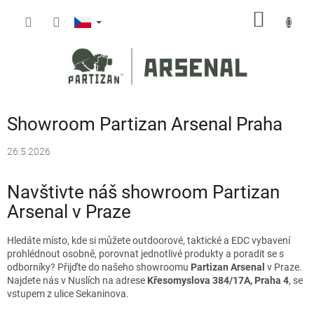
Přejít
NÁKUP
na
obsah
KOŠÍK
Showroom Partizan Arsenal Praha
26.5.2026
Navštivte náš showroom Partizan
Arsenal v Praze
Hledáte místo, kde si můžete outdoorové, taktické a EDC vybavení
prohlédnout osobně, porovnat jednotlivé produkty a poradit se s
odborníky? Přijďte do našeho showroomu
Partizan Arsenal
v Praze.
Najdete nás v Nuslích na adrese
Křesomyslova 384/17A, Praha 4
, se
vstupem z ulice Sekaninova.