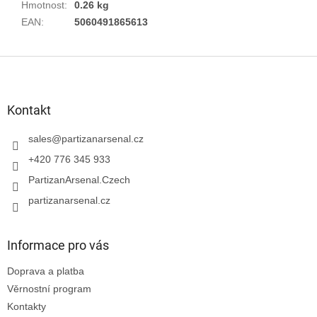
Hmotnost
:
0.26 kg
EAN
:
5060491865613
Z
á
p
a
Kontakt
t
í
sales
@
partizanarsenal.cz
+420 776 345 933
PartizanArsenal.Czech
partizanarsenal.cz
Informace pro vás
Doprava a platba
Věrnostní program
Kontakty