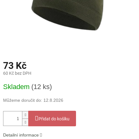
73 Kč
60 Kč bez DPH
Měrná
Skladem
(12 ks)
cena:
Můžeme doručit do:
12.8.2026
Přidat do košíku
Detailní informace