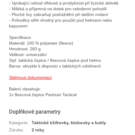
- Vynikající odvod vlhkosti a prodyšnost při fyzické aktivitě

- Měkká a příjemná na dotek pro celodenní pohodlí

- Ploché švy zabraňují podráždění při delším nošení

- Pohodlný střih vhodný pro použití pod helmami nebo 
kapucemi

Specifikace:

Materiál: 100 % polyester (fleece)

Hmotnost: 260 g

Velikost: univerzální

Styl: taktická čepice / fleecová čepice pod helmu

Barva: obvykle k dispozici v taktických odstínech

Stáhnout dokumentaci
Balení obsahuje:

Doplňkové parametry
Kategorie
:
Taktické kšiltovky, klobouky a kukly
Záruka
:
2 roky