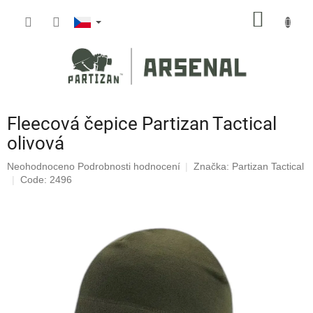
Přejít
NÁKUP
na
obsah
KOŠÍK
Fleecová čepice Partizan Tactical
olivová
Průměrné
Neohodnoceno
Podrobnosti hodnocení
Značka:
Partizan Tactical
hodnocení
Code: 2496
produktu
je
0,0
z
5
hvězdiček.