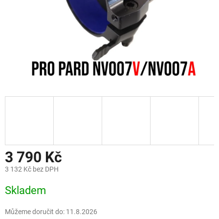
3 790 Kč
3 132 Kč bez DPH
Měrná
Skladem
cena:
Můžeme doručit do:
11.8.2026