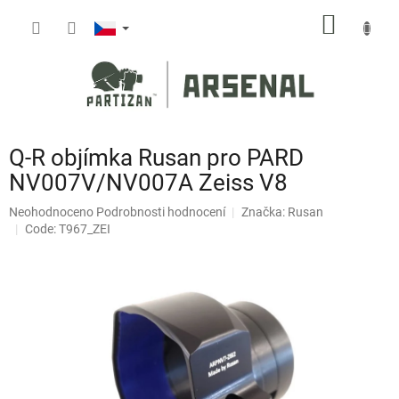
Přejít
NÁKUP
na
obsah
KOŠÍK
Q-R objímka Rusan pro PARD
NV007V/NV007A Zeiss V8
Průměrné
Neohodnoceno
Podrobnosti hodnocení
Značka:
Rusan
hodnocení
Code: T967_ZEI
produktu
je
0,0
z
5
hvězdiček.