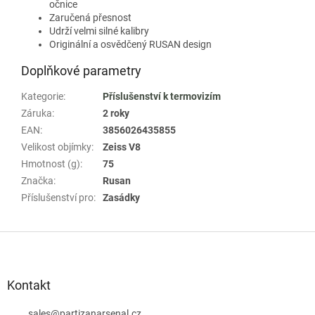
očnice
Zaručená přesnost
Udrží velmi silné kalibry
Originální a osvědčený RUSAN design
Doplňkové parametry
Kategorie
:
Příslušenství k termovizím
Záruka
:
2 roky
EAN
:
3856026435855
Velikost objímky
:
Zeiss V8
Hmotnost (g)
:
75
Značka
:
Rusan
Příslušenství pro
:
Zasádky
Z
á
p
a
Kontakt
t
sales
@
partizanarsenal.cz