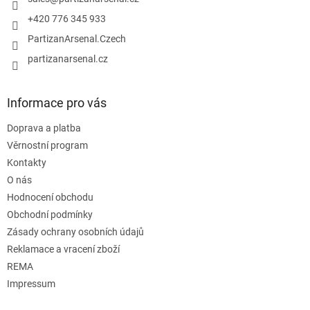
í
+420 776 345 933
PartizanArsenal.Czech
partizanarsenal.cz
Informace pro vás
Doprava a platba
Věrnostní program
Kontakty
O nás
Hodnocení obchodu
Obchodní podmínky
Zásady ochrany osobních údajů
Reklamace a vracení zboží
REMA
Impressum