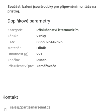
Součástí balení jsou šroubky pro připevnění montáže na
přístroj.
Doplňkové parametry
Kategorie
:
Příslušenství k termovizím
Záruka
:
2 roky
EAN
:
3856026442525
Materiál
:
Hliník
Hmotnost (g)
:
221
Značka
:
Rusan
Příslušenství pro
:
Zaměřovače
Z
á
p
a
Kontakt
t
í
sales
@
partizanarsenal.cz