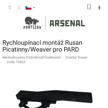
Přejít
NÁKUP
na
obsah
KOŠÍK
Rychloupínací montáž Rusan
Picatinny/Weaver pro PARD
Průměrné
Neohodnoceno
Podrobnosti hodnocení
Značka:
Rusan
hodnocení
Code: T2823
produktu
je
0,0
z
5
hvězdiček.