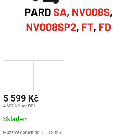
5 599 Kč
4 627 Kč bez DPH
Měrná
Skladem
cena:
Můžeme doručit do:
11.8.2026