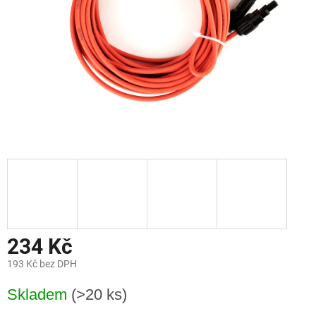
234 Kč
193 Kč bez DPH
Měrná
Skladem
(>20 ks)
cena: