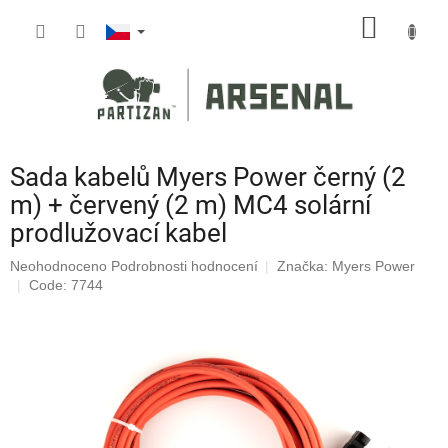
Přejít
NÁKUP
na
obsah
KOŠÍK
Sada kabelů Myers Power černý (2
m) + červený (2 m) MC4 solární
prodlužovací kabel
Průměrné
Neohodnoceno
Podrobnosti hodnocení
Značka:
Myers Power
hodnocení
Code: 7744
produktu
je
0,0
z
5
hvězdiček.