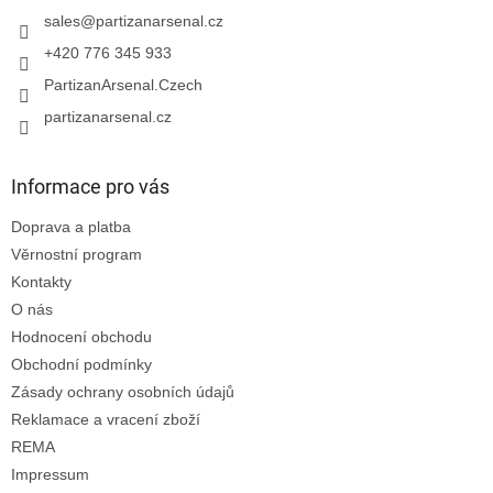
í
sales
@
partizanarsenal.cz
+420 776 345 933
PartizanArsenal.Czech
partizanarsenal.cz
Informace pro vás
Doprava a platba
Věrnostní program
Kontakty
O nás
Hodnocení obchodu
Obchodní podmínky
Zásady ochrany osobních údajů
Reklamace a vracení zboží
REMA
Impressum