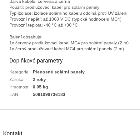
Barva kabelu: červená a černá
Použití: prodlužovací kabel pro solární panely
Typ izolace: izolace solárního kabelu odolná proti UV záření
Provozní napětí: až 1000 V DC (typické hodnocení MC4)
Provozní teplota: -40 °C až +90 °C
Balení obsahuje:
1x červený prodlužovací kabel MC4 pro solární panely (2 m)
Doplňkové parametry
Kategorie
:
Přenosné solární panely
Záruka
:
2 roky
Hmotnost
:
0.05 kg
EAN
:
5061099736183
Z
á
p
a
Kontakt
t