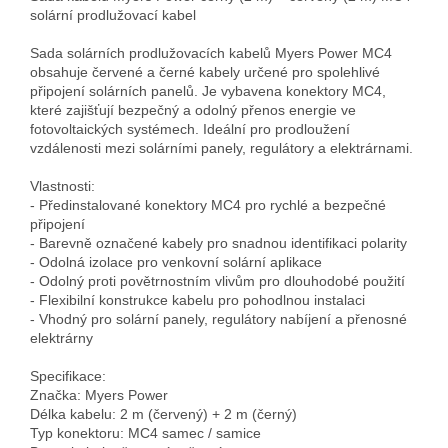
solární prodlužovací kabel
Sada solárních prodlužovacích kabelů Myers Power MC4 
obsahuje červené a černé kabely určené pro spolehlivé 
připojení solárních panelů. Je vybavena konektory MC4, 
které zajišťují bezpečný a odolný přenos energie ve 
fotovoltaických systémech. Ideální pro prodloužení 
vzdálenosti mezi solárními panely, regulátory a elektrárnami.
Vlastnosti:
- Předinstalované konektory MC4 pro rychlé a bezpečné 
připojení
- Barevně označené kabely pro snadnou identifikaci polarity
- Odolná izolace pro venkovní solární aplikace
- Odolný proti povětrnostním vlivům pro dlouhodobé použití
- Flexibilní konstrukce kabelu pro pohodlnou instalaci
- Vhodný pro solární panely, regulátory nabíjení a přenosné 
elektrárny
Specifikace:
Značka: Myers Power
Délka kabelu: 2 m (červený) + 2 m (černý)
Typ konektoru: MC4 samec / samice