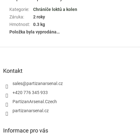
Kategorie
:
Chrániče loktů a kolen
Záruka
:
2 roky
Hmotnost
:
0.3 kg
Položka byla vyprodána…
Z
á
p
a
Kontakt
t
í
sales
@
partizanarsenal.cz
+420 776 345 933
PartizanArsenal.Czech
partizanarsenal.cz
Informace pro vás