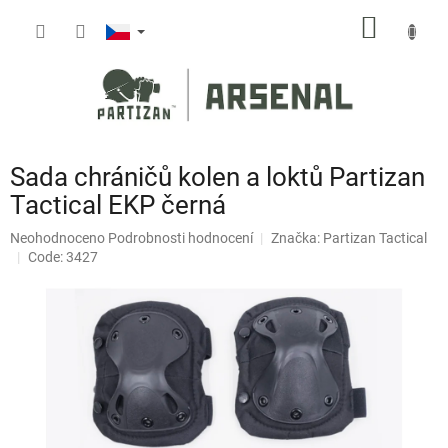
Přejít
NÁKUP
na
obsah
KOŠÍK
Sada chráničů kolen a loktů Partizan
Tactical EKP černá
Průměrné
Neohodnoceno
Podrobnosti hodnocení
Značka:
Partizan Tactical
hodnocení
Code: 3427
produktu
je
0,0
z
5
hvězdiček.