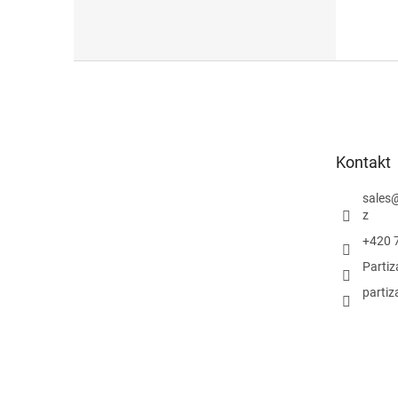
Z
á
p
a
t
Kontakt
í
sales
z
+420 
Parti
partiz