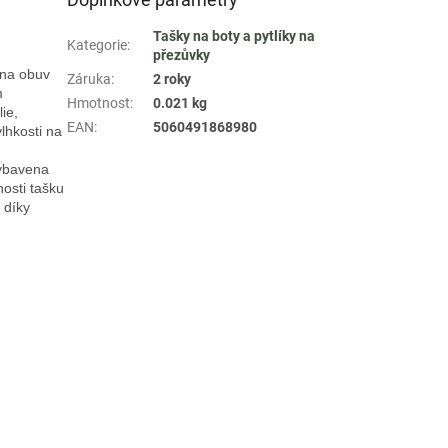
Tašky na boty a pytlíky na
Kategorie
:
přezůvky
na obuv 
Záruka
:
2 roky
 
Hmotnost
:
0.021 kg
e, 
EAN
:
5060491868980
hkosti na 
ybavena 
sti tašku 
díky 