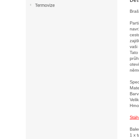
Termovize
Braš
Part
navr
cest
zaji
vaši 
Tato
průh
otev
němu
Speci
Mater
Barv
Veli
Hmot
Stáh
Bale