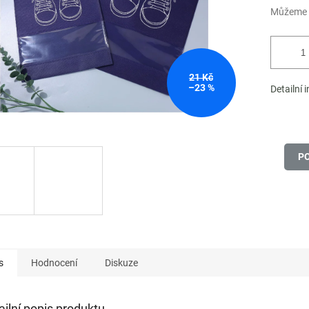
Můžeme d
21 Kč
–23 %
Detailní 
P
s
Hodnocení
Diskuze
ailní popis produktu