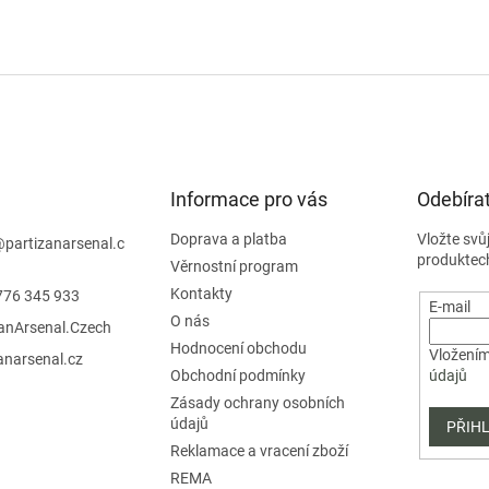
Informace pro vás
Odebírat
Doprava a platba
Vložte svů
@
partizanarsenal.c
produktec
Věrnostní program
Kontakty
776 345 933
E-mail
O nás
zanArsenal.Czech
Hodnocení obchodu
Vložením
anarsenal.cz
Obchodní podmínky
údajů
Zásady ochrany osobních
údajů
PŘIHL
Reklamace a vracení zboží
REMA