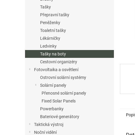
n
Tašky
e
Přepravní tašky
l
Peněženky
Toaletní tašky
Lékárničky
Ledvinky
Tašky na boty
Cestovní organizéry
Fotovoltaika a osvětlení
Ostrovní solární systémy
Solární panely
Přenosné solární panely
Fixed Solar Panels
Powerbanky
Popi
Bateriové generátory
Taktická výstroj
Noční vidění
Det