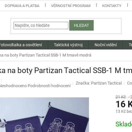
DOPRAVA A PLATBA
VĚRNOSTNÍ PROGRAM
KONTAKTY
HLEDAT
Fotovoltaika a osvětlení
Taktická výstroj
Noční vidění
T
ka na boty Partizan Tactical SSB-1 M tmavě modrá
a na boty Partizan Tactical SSB-1 M 
Značka:
Partizan Tactical
Co
Průměrné
Neohodnoceno
Podrobnosti hodnocení
hodnocení
produktu
21 Kč
–
16 
je
0,0
13 Kč be
z
5
Měrná
Skla
hvězdiček.
cena: