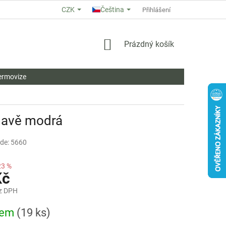
CZK
Čeština
O NÁS
HODNOCENÍ OBCHODU
OBCHODNÍ PODMÍNKY
Přihlášení
ZÁ
NÁKUPNÍ
Prázdný košík
KOŠÍK
ermovize
tmavě modrá
de: 5660
23 %
Kč
z DPH
dem
(19 ks)