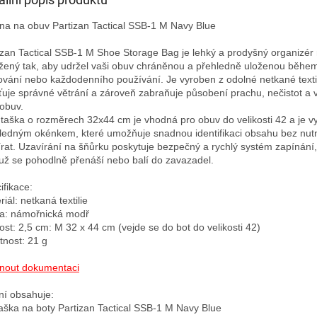
na na obuv Partizan Tactical SSB-1 M Navy Blue

izan Tactical SSB-1 M Shoe Storage Bag je lehký a prodyšný organizér 
žený tak, aby udržel vaši obuv chráněnou a přehledně uloženou během
ování nebo každodenního používání. Je vyroben z odolné netkané textili
šťuje správné větrání a zároveň zabraňuje působení prachu, nečistot a vl
obuv.

 taška o rozměrech 32x44 cm je vhodná pro obuv do velikosti 42 a je v
ledným okénkem, které umožňuje snadnou identifikaci obsahu bez nutno
írat. Uzavírání na šňůrku poskytuje bezpečný a rychlý systém zapínání, 
ž se pohodlně přenáší nebo balí do zavazadel.

fikace:

iál: netkaná textilie

a: námořnická modř

kost: 2,5 cm: M 32 х 44 cm (vejde se do bot do velikosti 42)

nost: 21 g

nout dokumentaci
ní obsahuje:
