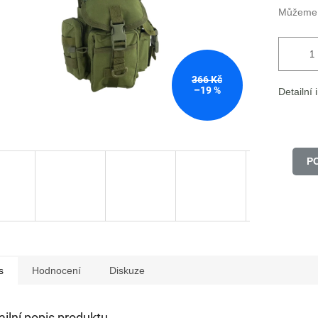
Můžeme d
366 Kč
–19 %
Detailní
P
s
Hodnocení
Diskuze
ailní popis produktu