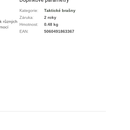
Kategorie
:
Taktické brašny
Záruka
:
2 roky
k různých 
Hmotnost
:
0.48 kg
mocí 
EAN
:
5060491863367