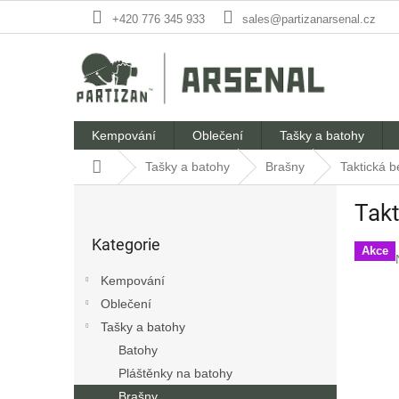
Přejít
+420 776 345 933
sales@partizanarsenal.cz
na
obsah
Kempování
Oblečení
Tašky a batohy
Domů
Tašky a batohy
Brašny
Taktická b
P
Takt
o
Přeskočit
s
Kategorie
kategorie
t
Akce
r
Kempování
a
Oblečení
n
Tašky a batohy
n
í
Batohy
p
Pláštěnky na batohy
a
Brašny