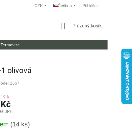
CZK
Čeština
O NÁS
HODNOCENÍ OBCHODU
Přihlášení
OBCHODNÍ PODMÍNKY
NÁKUPNÍ
Prázdný košík
KOŠÍK
Termovize
-1 olivová
ode: 2667
–19 %
 Kč
bez DPH
dem
(14 ks)