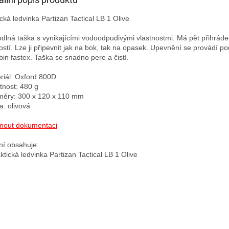
ická ledvinka Partizan Tactical LB 1 Olive

dlná taška s vynikajícími vodoodpudivými vlastnostmi. Má pět přihráde
kostí. Lze ji připevnit jak na bok, tak na opasek. Upevnění se provádí po
bin fastex. Taška se snadno pere a čistí.

riál: Oxford 800D

nost: 480 g

ěry: 300 x 120 x 110 mm

: olivová

nout dokumentaci
ní obsahuje:
