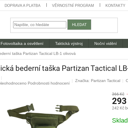
DOPRAVA A PLATBA
VĚRNOSTNÍ PROGRAM
KONTAKTY
HLEDAT
Fotovoltaika a osvětlení
Taktická výstroj
Noční vidění
ederní taška Partizan Tactical LB-1 olivová
ická bederní taška Partizan Tactical LB
Značka:
Partizan Tactical
C
Průměrné
Neohodnoceno
Podrobnosti hodnocení
hodnocení
produktu
366 Kč
293
je
0,0
242 Kč 
z
5
Měrná
Skla
hvězdiček.
cena: