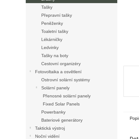
n
Tašky
e
Přepravní tašky
l
Peněženky
Toaletní tašky
Lékárničky
Ledvinky
Tašky na boty
Cestovní organizéry
Fotovoltaika a osvětlení
Ostrovní solární systémy
Solární panely
Přenosné solární panely
Fixed Solar Panels
Powerbanky
Popi
Bateriové generátory
Taktická výstroj
Noční vidění
Det