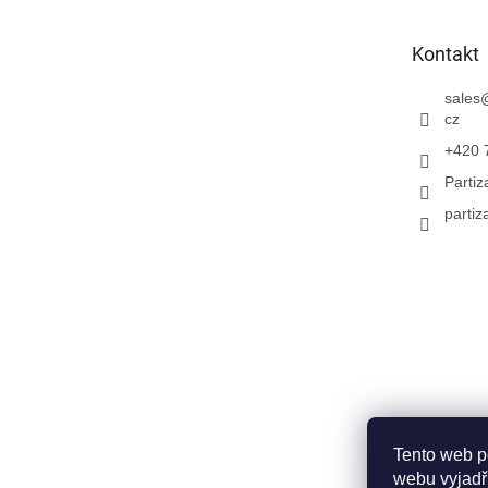
a
t
Kontakt
í
sales
cz
+420 
Parti
partiz
Tento web p
webu vyjadřu