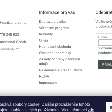
Informace pro vás
Odebírat
Doprava a platba
Vložte sv
@
partizanarsenal.
produktec
Věrnostní program
Kontakty
776 345 933
E-mail
O nás
zanArsenal.Czech
Hodnocení obchodu
Vložením
anarsenal.cz
Obchodní podmínky
osobníc
Zásady ochrany osobních
údajů
PŘIHL
Reklamace a vracení zboží
REMA
Impressum
oužívá soubory cookie. Dalším procházením tohoto
S
jete souhlas s jejich používáním.. Více informací
zde
.