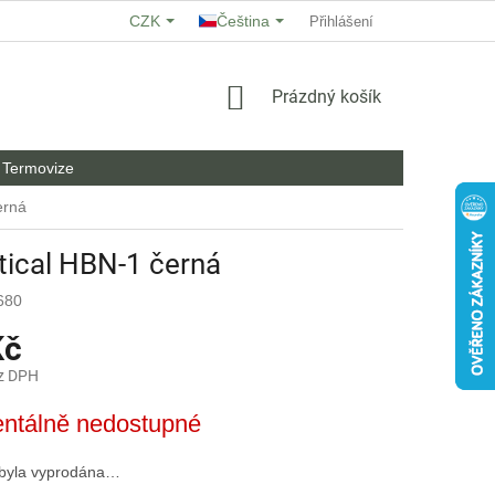
CZK
Čeština
O NÁS
HODNOCENÍ OBCHODU
Přihlášení
OBCHODNÍ PODMÍNKY
NÁKUPNÍ
Prázdný košík
KOŠÍK
Termovize
erná
tical HBN-1 černá
680
Kč
z DPH
ntálně nedostupné
 byla vyprodána…