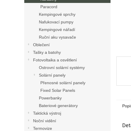
n
Paracord
e
Kempingové sprchy
l
Nafukovací pumpy
Kempingové nářadí
Ruční aku vysavače
Oblečení
Tašky a batohy
Fotovoltaika a osvětlení
Ostrovní solární systémy
Solární panely
Přenosné solární panely
Fixed Solar Panels
Powerbanky
Bateriové generátory
Popi
Taktická výstroj
Noční vidění
Det
Termovize