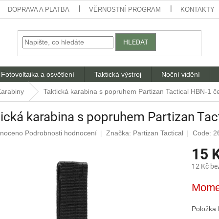
DOPRAVA A PLATBA
VĚRNOSTNÍ PROGRAM
KONTAKTY
HLEDAT
Fotovoltaika a osvětlení
Taktická výstroj
Noční vidění
arabiny
Taktická karabina s popruhem Partizan Tactical HBN-1 č
ická karabina s popruhem Partizan Tac
né
noceno
Podrobnosti hodnocení
Značka:
Partizan Tactical
Code: 2
ení
15 
u
12 Kč be
Měrná
Mome
cena:
ek.
Položka