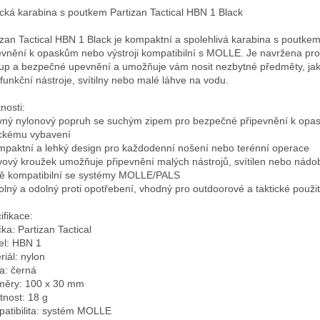
ická karabina s poutkem Partizan Tactical HBN 1 Black

izan Tactical HBN 1 Black je kompaktní a spolehlivá karabina s poutkem
evnění k opaskům nebo výstroji kompatibilní s MOLLE. Je navržena pro 
tup a bezpečné upevnění a umožňuje vám nosit nezbytné předměty, jako
ifunkční nástroje, svítilny nebo malé láhve na vodu.

nosti:

vný nylonový popruh se suchým zipem pro bezpečné připevnění k opa
ickému vybavení

mpaktní a lehký design pro každodenní nošení nebo terénní operace

vový kroužek umožňuje připevnění malých nástrojů, svítilen nebo nádo
ně kompatibilní se systémy MOLLE/PALS

olný a odolný proti opotřebení, vhodný pro outdoorové a taktické použití
fikace:

ka: Partizan Tactical

l: HBN 1

iál: nylon

a: černá

ěry: 100 x 30 mm

nost: 18 g

atibilita: systém MOLLE
