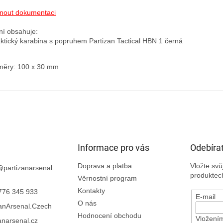
nout dokumentaci
ní obsahuje:

ěry: 100 x 30 mm
Informace pro vás
Odebírat
Doprava a platba
Vložte sv
@
partizanarsenal.
produktec
Věrnostní program
Kontakty
776 345 933
E-mail
O nás
zanArsenal.Czech
Hodnocení obchodu
Vložením
anarsenal.cz