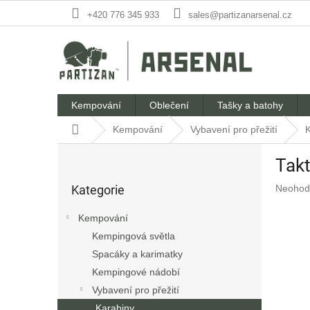
Přejít
+420 776 345 933
sales@partizanarsenal.cz
na
obsah
Kempování
Oblečení
Tašky a batohy
Domů
Kempování
Vybavení pro přežití
K
P
Takt
o
Přeskočit
s
Průměr
Kategorie
Neohod
kategorie
t
hodnoc
r
produkt
Kempování
a
je
Kempingová světla
n
0,0
z
Spacáky a karimatky
n
5
í
Kempingové nádobí
hvězdič
p
Vybavení pro přežití
a
Karabiny