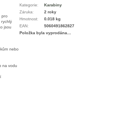
Kategorie
:
Karabiny
Záruka
:
2 roky
 pro 
Hmotnost
:
0.018 kg
rychlý 
EAN
:
5060491862827
 jsou 
Položka byla vyprodána…
skům nebo 
b na vodu


