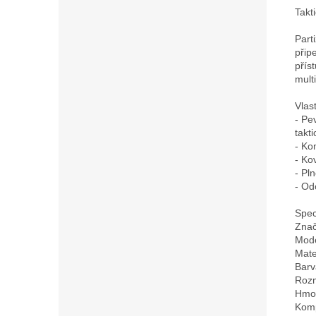
Takt
Part
přip
přís
mult
Vlast
- Pe
takt
- Ko
- Ko
- Pl
- Od
Speci
Znač
Mode
Mater
Barv
Rozm
Hmot
Komp