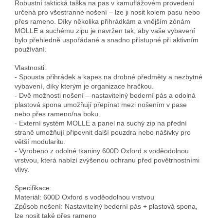
Robustní taktická taška na pas v kamuflážovém provedení 
určená pro všestranné nošení – lze ji nosit kolem pasu nebo 
přes rameno. Díky několika přihrádkám a vnějším zónám 
MOLLE a suchému zipu je navržen tak, aby vaše vybavení 
bylo přehledně uspořádané a snadno přístupné při aktivním 
používání.

Vlastnosti:

- Spousta přihrádek a kapes na drobné předměty a nezbytné 
vybavení, díky kterým je organizace hračkou.

- Dvě možnosti nošení – nastavitelný bederní pás a odolná 
plastová spona umožňují přepínat mezi nošením v pase 
nebo přes rameno/na boku.

- Externí systém MOLLE a panel na suchý zip na přední 
straně umožňují připevnit další pouzdra nebo nášivky pro 
větší modularitu.

- Vyrobeno z odolné tkaniny 600D Oxford s voděodolnou 
vrstvou, která nabízí zvýšenou ochranu před povětrnostními 
vlivy.

Specifikace:

Materiál: 600D Oxford s voděodolnou vrstvou

Způsob nošení: Nastavitelný bederní pás + plastová spona, 
lze nosit také přes rameno
