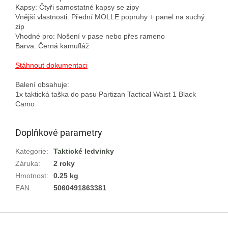
Kapsy: Čtyři samostatné kapsy se zipy

Vnější vlastnosti: Přední MOLLE popruhy + panel na suchý 
zip

Vhodné pro: Nošení v pase nebo přes rameno

Barva: Černá kamufláž

Stáhnout dokumentaci
Balení obsahuje:

1x taktická taška do pasu Partizan Tactical Waist 1 Black 
Doplňkové parametry
Kategorie
:
Taktické ledvinky
Záruka
:
2 roky
Hmotnost
:
0.25 kg
EAN
:
5060491863381
Z