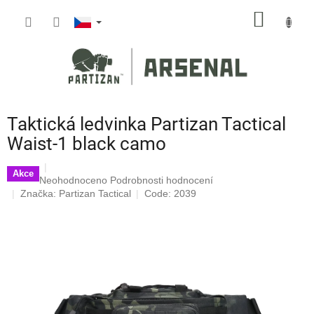
Přejít
NÁKUP
na
obsah
KOŠÍK
Taktická ledvinka Partizan Tactical
Waist-1 black camo
Akce
Průměrné
Neohodnoceno
Podrobnosti hodnocení
hodnocení
Značka:
Partizan Tactical
Code: 2039
produktu
je
0,0
z
5
hvězdiček.