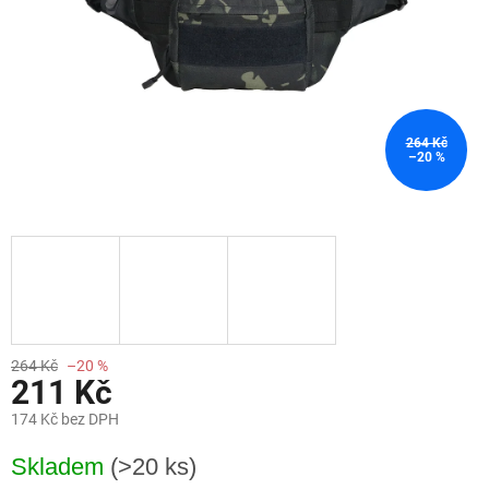
264 Kč
–20 %
264 Kč
–20 %
211 Kč
174 Kč bez DPH
Měrná
Skladem
(>20 ks)
cena: