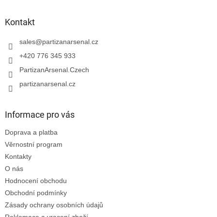
á
p
a
Kontakt
t
í
sales
@
partizanarsenal.cz
+420 776 345 933
PartizanArsenal.Czech
partizanarsenal.cz
Informace pro vás
Doprava a platba
Věrnostní program
Kontakty
O nás
Hodnocení obchodu
Obchodní podmínky
Zásady ochrany osobních údajů
Reklamace a vracení zboží