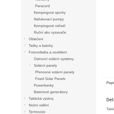
n
Paracord
e
Kempingové sprchy
l
Nafukovací pumpy
Kempingové nářadí
Ruční aku vysavače
Oblečení
Tašky a batohy
Fotovoltaika a osvětlení
Ostrovní solární systémy
Solární panely
Přenosné solární panely
Fixed Solar Panels
Popi
Powerbanky
Bateriové generátory
Taktická výstroj
Det
Noční vidění
Takt
Termovize