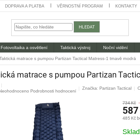
DOPRAVA A PLATBA
VĚRNOSTNÍ PROGRAM
KONTAKTY
HLEDAT
Fotovoltaika a osvětlení
Taktická výstroj
Noční vidění
Taktická matrace s pumpou Partizan Tactical Matress-1 tmavě modrá
ická matrace s pumpou Partizan Tacti
Značka:
Partizan Tactical
C
Průměrné
Neohodnoceno
Podrobnosti hodnocení
hodnocení
produktu
734 Kč
587
je
0,0
485 Kč 
z
5
Měrná
Skla
hvězdiček.
cena: