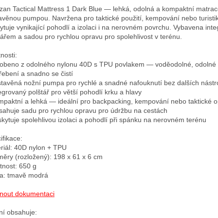
izan Tactical Mattress 1 Dark Blue — lehká, odolná a kompaktní matrace
avěnou pumpou. Navržena pro taktické použití, kempování nebo turistik
ytuje vynikající pohodlí a izolaci i na nerovném povrchu. Vybavena int
tářem a sadou pro rychlou opravu pro spolehlivost v terénu.

nosti:

robeno z odolného nylonu 40D s TPU povlakem — voděodolné, odolné p
řebení a snadno se čistí

stavěná nožní pumpa pro rychlé a snadné nafouknutí bez dalších nástro
tegrovaný polštář pro větší pohodlí krku a hlavy

mpaktní a lehká — ideální pro backpacking, kempování nebo taktické o
sahuje sadu pro rychlou opravu pro údržbu na cestách

skytuje spolehlivou izolaci a pohodlí při spánku na nerovném terénu

fikace:

riál: 40D nylon + TPU

ěry (rozložený): 198 x 61 x 6 cm

nost: 650 g

a: tmavě modrá

nout dokumentaci
ní obsahuje:
