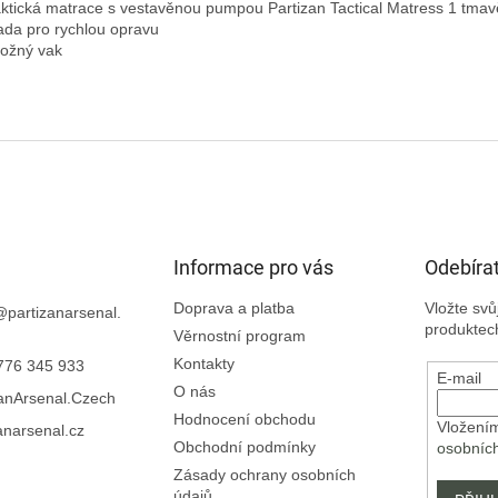
aktická matrace s vestavěnou pumpou Partizan Tactical Matress 1 tmav
ada pro rychlou opravu

Informace pro vás
Odebírat
Doprava a platba
Vložte sv
@
partizanarsenal.
produktec
Věrnostní program
Kontakty
776 345 933
E-mail
O nás
zanArsenal.Czech
Hodnocení obchodu
Vložením
anarsenal.cz
Obchodní podmínky
osobníc
Zásady ochrany osobních
údajů