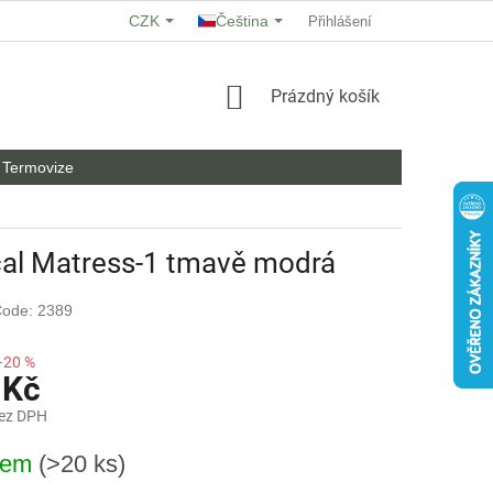
CZK
Čeština
O NÁS
HODNOCENÍ OBCHODU
Přihlášení
OBCHODNÍ PODMÍNKY
NÁKUPNÍ
Prázdný košík
KOŠÍK
Termovize
cal Matress-1 tmavě modrá
ode: 2389
–20 %
 Kč
bez DPH
dem
(>20 ks)