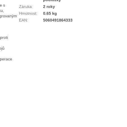
 s 
Záruka
:
2 roky
u, 
Hmotnost
:
0.65 kg
egrovaným 
EAN
:
5060491864333
roti 
jů

perace
