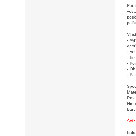
Part
vest
posk
polš
Vlast
- Vy
opot
- Ve
- In
- Ko
- Ob
- Po
Speci
Mate
Rozm
Hmot
Barv
Stáh
Bale