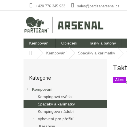
Přejít
+420 776 345 933
sales@partizanarsenal.cz
na
obsah
Kempování
Oblečení
Tašky a batohy
Domů
Kempování
Spacáky a karimatky
P
Takt
o
Přeskočit
s
Kategorie
kategorie
t
Akce
r
Kempování
a
Kempingová světla
n
Spacáky a karimatky
n
í
Kempingové nádobí
p
Vybavení pro přežití
a
Karabiny