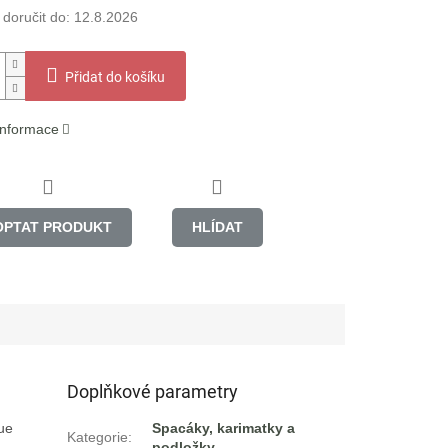
oručit do:
12.8.2026
Přidat do košíku
 informace
OPTAT PRODUKT
HLÍDAT
Doplňkové parametry
e

Spacáky, karimatky a
Kategorie
:
podložky