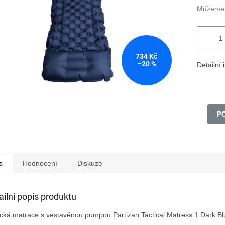
Můžeme d
734 Kč
–20 %
Detailní
P
s
Hodnocení
Diskuze
ailní popis produktu
ická matrace s vestavěnou pumpou Partizan Tactical Matress 1 Dark Blu