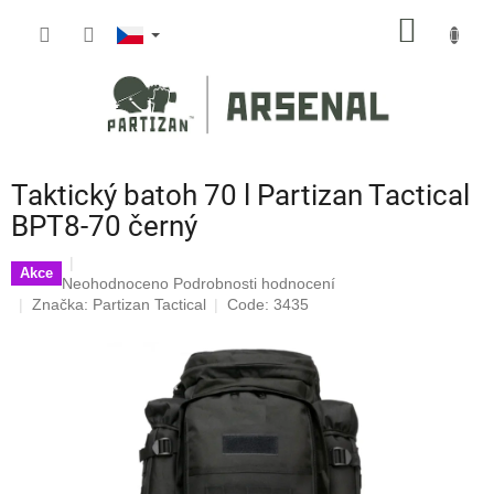
Přejít
NÁKUP
na
obsah
KOŠÍK
Taktický batoh 70 l Partizan Tactical
BPT8-70 černý
Akce
Průměrné
Neohodnoceno
Podrobnosti hodnocení
hodnocení
Značka:
Partizan Tactical
Code: 3435
produktu
je
0,0
z
5
hvězdiček.