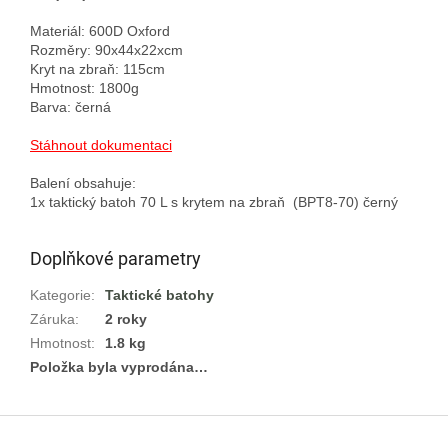
Materiál: 600D Oxford

Rozměry: 90x44x22xcm

Kryt na zbraň: 115cm

Hmotnost: 1800g

Barva: černá

Stáhnout dokumentaci
Balení obsahuje:

Doplňkové parametry
Kategorie
:
Taktické batohy
Záruka
:
2 roky
Hmotnost
:
1.8 kg
Položka byla vyprodána…
Z
á