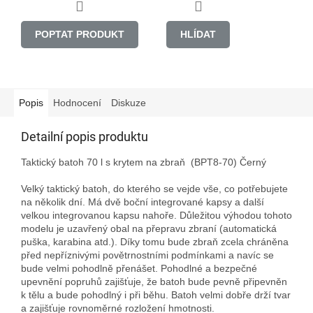
POPTAT PRODUKT
HLÍDAT
Popis
Hodnocení
Diskuze
Detailní popis produktu
Taktický batoh 70 l s krytem na zbraň  (BPT8-70) Černý

Velký taktický batoh, do kterého se vejde vše, co potřebujete 
na několik dní. Má dvě boční integrované kapsy a další 
velkou integrovanou kapsu nahoře. Důležitou výhodou tohoto 
modelu je uzavřený obal na přepravu zbraní (automatická 
puška, karabina atd.). Díky tomu bude zbraň zcela chráněna 
před nepříznivými povětrnostními podmínkami a navíc se 
bude velmi pohodlně přenášet. Pohodlné a bezpečné 
upevnění popruhů zajišťuje, že batoh bude pevně připevněn 
k tělu a bude pohodlný i při běhu. Batoh velmi dobře drží tvar 
a zajišťuje rovnoměrné rozložení hmotnosti.
