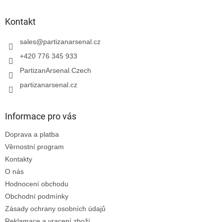
p
a
Kontakt
t
í
sales
@
partizanarsenal.cz
+420 776 345 933
PartizanArsenal.Czech
partizanarsenal.cz
Informace pro vás
Doprava a platba
Věrnostní program
Kontakty
O nás
Hodnocení obchodu
Obchodní podmínky
Zásady ochrany osobních údajů
Reklamace a vracení zboží