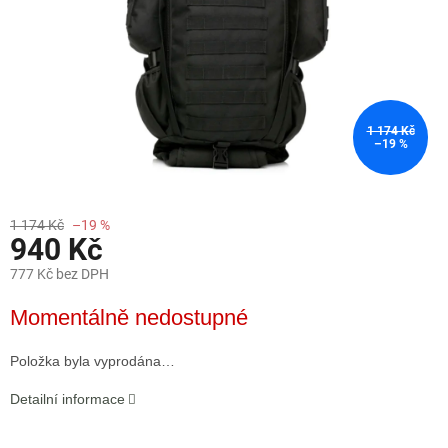
1 174 Kč
–19 %
1 174 Kč
–19 %
940 Kč
777 Kč bez DPH
Měrná
Momentálně nedostupné
cena:
Položka byla vyprodána…
Detailní informace