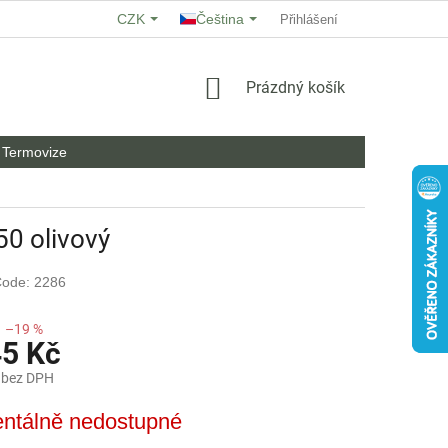
CZK
Čeština
O NÁS
HODNOCENÍ OBCHODU
Přihlášení
OBCHODNÍ PODMÍNKY
NÁKUPNÍ
Prázdný košík
KOŠÍK
Termovize
50 olivový
ode: 2286
–19 %
45 Kč
 bez DPH
ntálně nedostupné