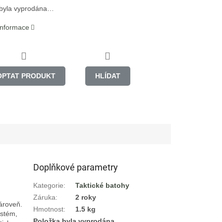
 byla vyprodána…
 informace
OPTAT PRODUKT
HLÍDAT
Doplňkové parametry
Kategorie
:
Taktické batohy
Záruka
:
2 roky
roveň. 
Hmotnost
:
1.5 kg
stém, 
Položka byla vyprodána…