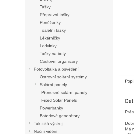
n
Tašky
e
Přepravní tašky
l
Peněženky
Toaletní tašky
Lékárničky
Ledvinky
Tašky na boty
Cestovní organizéry
Fotovoltaika a osvětlení
Ostrovní solární systémy
Popi
Solární panely
Přenosné solární panely
Det
Fixed Solar Panels
Powerbanky
Prém
Bateriové generátory
Dobř
Taktická výstroj
Má m
Noční vidění