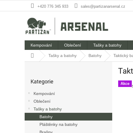
Přejít
+420 776 345 933
sales@partizanarsenal.cz
na
obsah
Kempování
Oblečení
Tašky a batohy
Domů
Tašky a batohy
Batohy
Taktický b
P
Takt
o
Přeskočit
s
Kategorie
kategorie
t
Akce
r
Kempování
a
Oblečení
n
Tašky a batohy
n
í
Batohy
p
Pláštěnky na batohy
a
Brašny