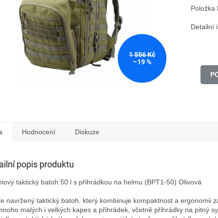
Položka
Detailní
1 556 Kč
–19 %
P
s
Hodnocení
Diskuze
ailní popis produktu
iový taktický batoh 50 l s přihrádkou na helmu (BPT1-50) Olivová

e navržený taktický batoh, který kombinuje kompaktnost a ergonomii zá
noho malých i velkých kapes a přihrádek, včetně přihrádky na pitný sy