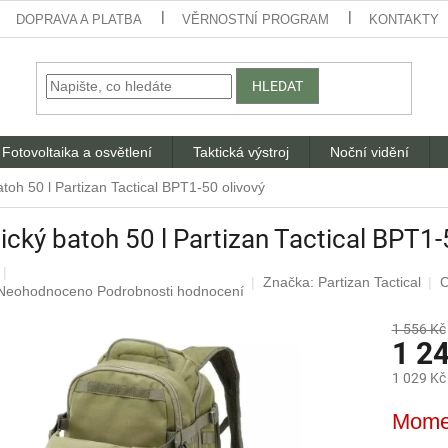
DOPRAVA A PLATBA
VĚRNOSTNÍ PROGRAM
KONTAKTY
HLEDAT
Fotovoltaika a osvětlení
Taktická výstroj
Noční vidění
atoh 50 l Partizan Tactical BPT1-50 olivový
ický batoh 50 l Partizan Tactical BPT1-
Značka:
Partizan Tactical
C
Průměrné
Neohodnoceno
Podrobnosti hodnocení
hodnocení
produktu
1 556 Kč
1 2
je
0,0
1 029 Kč
z
5
Měrná
Mome
hvězdiček.
cena: