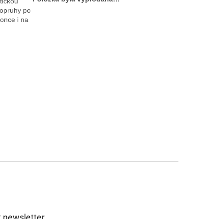
ickou 
opruhy po 
nce i na 
 newsletter