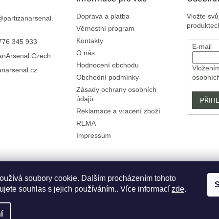
Doprava a platba
Vložte sv
@
partizanarsenal.
produktec
Věrnostní program
Kontakty
776 345 933
E-mail
O nás
zanArsenal.Czech
Hodnocení obchodu
Vložením
anarsenal.cz
Obchodní podmínky
osobníc
Zásady ochrany osobních
údajů
PŘIHL
Reklamace a vracení zboží
REMA
Impressum
oužívá soubory cookie. Dalším procházením tohoto
S
jete souhlas s jejich používáním.. Více informací
zde
.
í
vyhrazena.
Upravit nastavení cookies