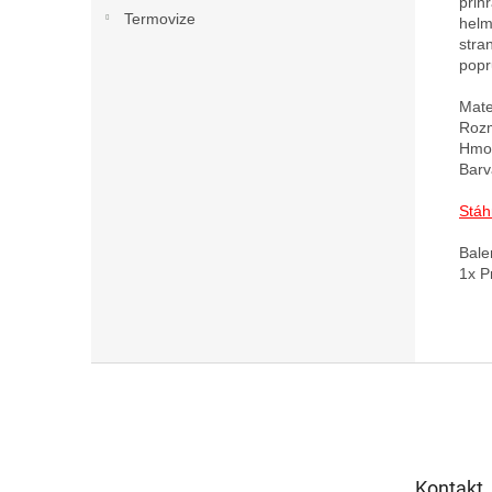
přih
Termovize
helm
stra
popr
Mate
Rozm
Hmot
Barv
Stáh
Bale
Z
á
p
a
t
Kontakt