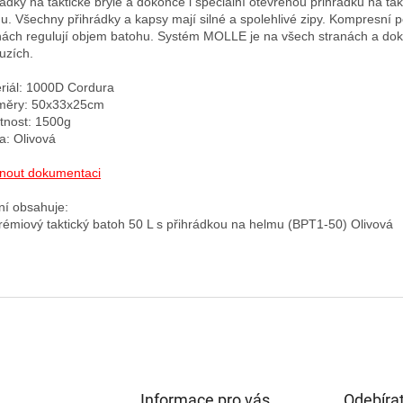
rádky na taktické brýle a dokonce i speciální otevřenou přihrádku na takt
u. Všechny přihrádky a kapsy mají silné a spolehlivé zipy. Kompresní p
nách regulují objem batohu. Systém MOLLE je na všech stranách a doko
uzích.

riál: 1000D Cordura

ěry: 50x33x25cm

nost: 1500g

a: Olivová

nout dokumentaci
ní obsahuje:

Informace pro vás
Odebírat