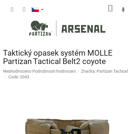
Přejít
NÁKUP
na
obsah
KOŠÍK
Taktický opasek systém MOLLE
Partizan Tactical Belt2 coyote
Průměrné
Neohodnoceno
Podrobnosti hodnocení
Značka:
Partizan Tactical
hodnocení
Code: 2043
produktu
je
0,0
z
5
hvězdiček.