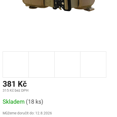
381 Kč
315 Kč bez DPH
Měrná
Skladem
(18 ks)
cena:
Můžeme doručit do:
12.8.2026