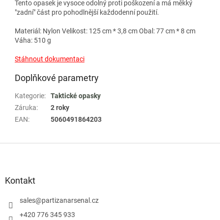
Tento opasek je vysoce odolný proti poškození a má měkký
"zadní" část pro pohodlnější každodenní použití.
Materiál: Nylon Velikost: 125 cm * 3,8 cm Obal: 77 cm * 8 cm
Váha: 510 g
Stáhnout dokumentaci
Doplňkové parametry
Kategorie
:
Taktické opasky
Záruka
:
2 roky
EAN
:
5060491864203
Z
á
p
a
Kontakt
t
í
sales
@
partizanarsenal.cz
+420 776 345 933