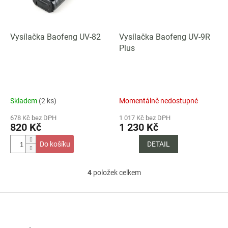
Vysílačka Baofeng UV-82
Vysílačka Baofeng UV-9R
Plus
Skladem
(2 ks)
Momentálně nedostupné
678 Kč bez DPH
1 017 Kč bez DPH
820 Kč
1 230 Kč
Do košíku
DETAIL
4
položek celkem
O
v
l
Z
á
á
d
p
a