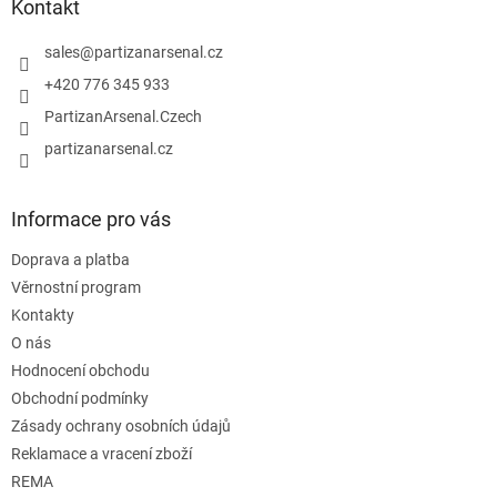
a
Kontakt
c
t
í
í
sales
@
partizanarsenal.cz
p
r
+420 776 345 933
v
PartizanArsenal.Czech
k
y
partizanarsenal.cz
v
ý
p
Informace pro vás
i
s
Doprava a platba
u
Věrnostní program
Kontakty
O nás
Hodnocení obchodu
Obchodní podmínky
Zásady ochrany osobních údajů
Reklamace a vracení zboží
REMA