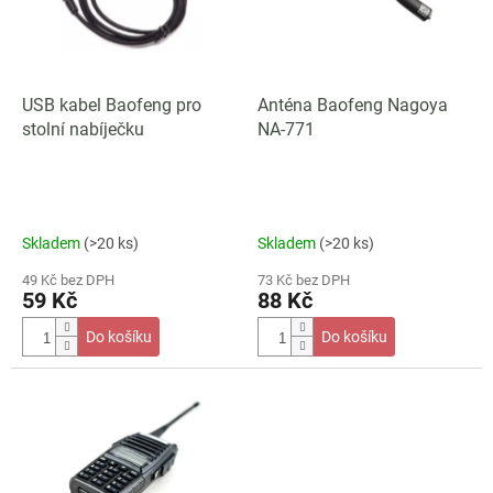
s
u
p
k
r
t
o
ů
d
USB kabel Baofeng pro
Anténa Baofeng Nagoya
u
stolní nabíječku
NA-771
k
t
ů
Skladem
(>20 ks)
Skladem
(>20 ks)
49 Kč bez DPH
73 Kč bez DPH
59 Kč
88 Kč
Do košíku
Do košíku