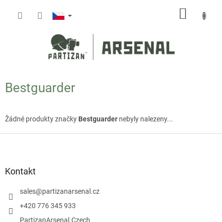
Přejít
NÁKUP
na
obsah
KOŠÍK
Bestguarder
Žádné produkty značky
Bestguarder
nebyly nalezeny...
Z
á
p
a
Kontakt
t
í
sales
@
partizanarsenal.cz
+420 776 345 933
PartizanArsenal.Czech