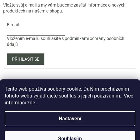
Vložte svůj e-mail a my vám budeme zasílat informace o nových
produktech na našem e-shopu.
E-mail
Vložením e-mailu souhlasíte s
podmínkami ochrany osobních
údajů
PŘIHLÁSIT SE
Tento web používá soubory cookie. Dalším procházením
tohoto webu vyjadřujete souhlas s jejich používáním.. Více
informací
zde
.
Vytvořil Shoptet Premium
Nastavení
Copyright 2026
PartizanArsenal.cz
. Všechna práva vyhrazena.
Souhlasím
Upravit nastavení cookies