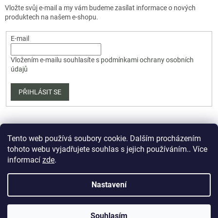
Vložte svůj e-mail a my vám budeme zasílat informace o nových
produktech na našem e-shopu.
E-mail
Vložením e-mailu souhlasíte s
podmínkami ochrany osobních
údajů
PŘIHLÁSIT SE
Tento web používá soubory cookie. Dalším procházením
tohoto webu vyjadřujete souhlas s jejich používáním.. Více
informací
zde
.
Vytvořil Shoptet Premium
Nastavení
Copyright 2026
PartizanArsenal.cz
. Všechna práva vyhrazena.
Souhlasím
Upravit nastavení cookies