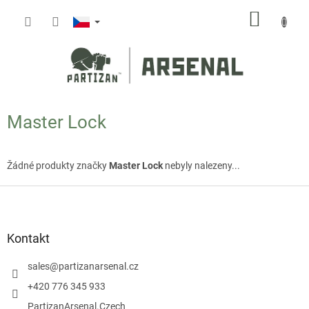
Přejít
NÁKUP
na
obsah
KOŠÍK
Master Lock
Žádné produkty značky
Master Lock
nebyly nalezeny...
Z
á
p
a
Kontakt
t
í
sales
@
partizanarsenal.cz
+420 776 345 933
PartizanArsenal.Czech