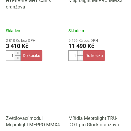
HYPER-BRIGHT Canik
Meprolight MEPRO MMX3
oranžová
Skladem
Skladem
2 818 Kč bez DPH
9 496 Kč bez DPH
3 410 Kč
11 490 Kč
Do košíku
Do košíku
Zvětšovací modul
Mířidla Meprolight TRU-
Meprolight MEPRO MMX4
DOT pro Glock oranžová