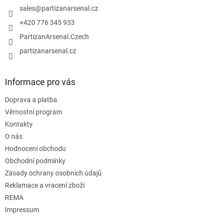
v
í
sales
@
partizanarsenal.cz
k
y
+420 776 345 933
v
PartizanArsenal.Czech
ý
p
partizanarsenal.cz
i
s
u
Informace pro vás
Doprava a platba
Věrnostní program
Kontakty
O nás
Hodnocení obchodu
Obchodní podmínky
Zásady ochrany osobních údajů
Reklamace a vracení zboží
REMA
Impressum