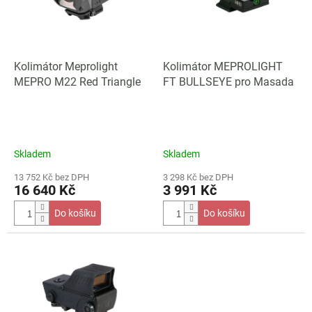
s
u
p
k
r
t
o
ů
d
Kolimátor Meprolight
Kolimátor MEPROLIGHT
u
MEPRO M22 Red Triangle
FT BULLSEYE pro Masada
k
t
ů
Skladem
Skladem
13 752 Kč bez DPH
3 298 Kč bez DPH
16 640 Kč
3 991 Kč
Do košíku
Do košíku