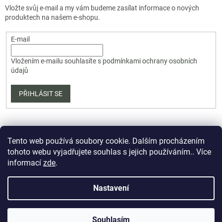
Vložte svůj e-mail a my vám budeme zasílat informace o nových
produktech na našem e-shopu.
E-mail
Vložením e-mailu souhlasíte s
podmínkami ochrany osobních
údajů
PŘIHLÁSIT SE
Tento web používá soubory cookie. Dalším procházením
tohoto webu vyjadřujete souhlas s jejich používáním.. Více
informací
zde
.
Vytvořil Shoptet Premium
Nastavení
Copyright 2026
PartizanArsenal.cz
. Všechna práva vyhrazena.
Souhlasím
Upravit nastavení cookies