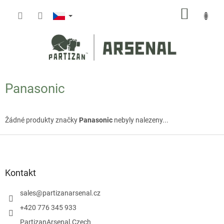
Přejít
NÁKUP
na
obsah
KOŠÍK
Panasonic
Žádné produkty značky
Panasonic
nebyly nalezeny...
Z
á
p
a
Kontakt
t
í
sales
@
partizanarsenal.cz
+420 776 345 933
PartizanArsenal.Czech