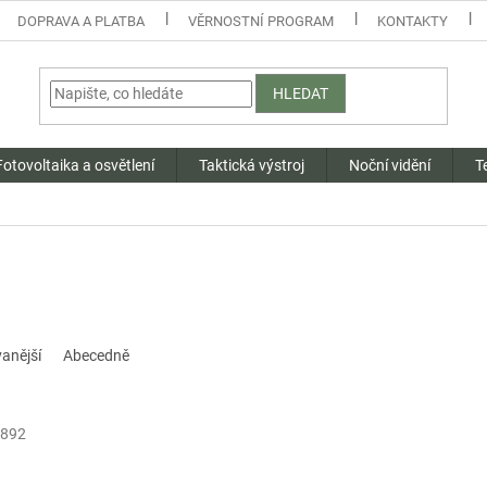
DOPRAVA A PLATBA
VĚRNOSTNÍ PROGRAM
KONTAKTY
HLEDAT
Fotovoltaika a osvětlení
Taktická výstroj
Noční vidění
T
anější
Abecedně
2892