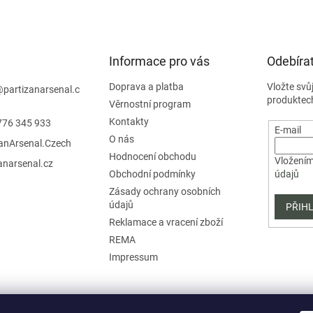
á
d
a
c
í
Informace pro vás
Odebírat
p
r
Doprava a platba
Vložte svů
@
partizanarsenal.c
v
produktec
Věrnostní program
k
Kontakty
776 345 933
y
E-mail
v
O nás
zanArsenal.Czech
ý
Hodnocení obchodu
Vložením
anarsenal.cz
p
Obchodní podmínky
údajů
i
s
Zásady ochrany osobních
u
údajů
PŘIHL
Reklamace a vracení zboží
REMA
Impressum