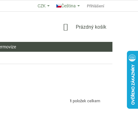
CZK
Čeština
O NÁS
HODNOCENÍ OBCHODU
OBCHODNÍ PODMÍNKY
Přihlášení
ZÁ
NÁKUPNÍ
Prázdný košík
KOŠÍK
ermovize
1
položek celkem