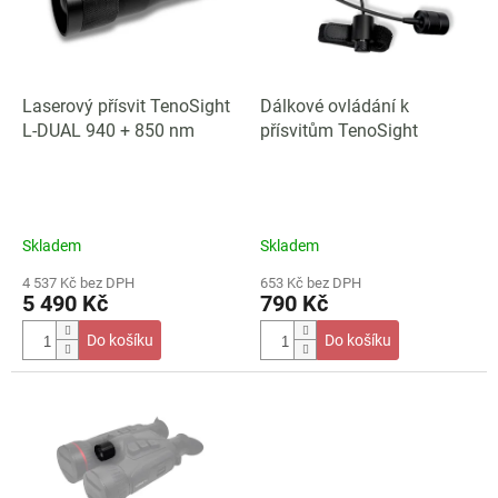
s
u
p
k
r
t
o
ů
d
Laserový přísvit TenoSight
Dálkové ovládání k
u
L-DUAL 940 + 850 nm
přísvitům TenoSight
k
t
ů
Skladem
Skladem
4 537 Kč bez DPH
653 Kč bez DPH
5 490 Kč
790 Kč
Do košíku
Do košíku