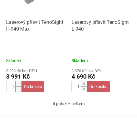
Laserový přísvit TenoSight
Laserový přísvit TenoSight
H-940 Max
L-940
Skladem
Skladem
3 298 Kč bez DPH
3 876 Kč bez DPH
3 991 Kč
4 690 Kč
Do košíku
Do košíku
4
položek celkem
O
v
l
Z
á
á
d
p
a