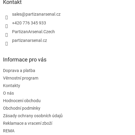
a
Kontakt
c
t
í
í
sales
@
partizanarsenal.cz
p
r
+420 776 345 933
v
PartizanArsenal.Czech
k
y
partizanarsenal.cz
v
ý
p
Informace pro vás
i
s
Doprava a platba
u
Věrnostní program
Kontakty
O nás
Hodnocení obchodu
Obchodní podmínky
Zásady ochrany osobních údajů
Reklamace a vracení zboží
REMA